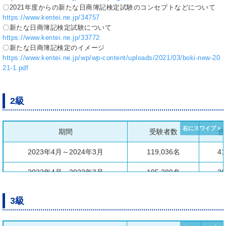
〇2021年度からの新たな日商簿記検定試験のコンセプトなどについて
https://www.kentei.ne.jp/34757
〇新たな日商簿記検定試験について
https://www.kentei.ne.jp/33772
〇新たな日商簿記検定のイメージ
https://www.kentei.ne.jp/wp/wp-content/uploads/2021/03/boki-new-20
21-1.pdf
2級
期間
受験者数
合
2023年4月～2024年3月
119,036名
41
2022年4月～2023年3月
105,289名
39
2021年4月～2022年3月
106,833名
40
3級
2020年12月～2021年3月
29,043名
13