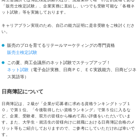
「販売士検定試験」、企業実務に直結し、いつでも受験可能な「各種ネ
ット試験」等を実施しております。
キャリアプラン実現のため、自己の能力証明に是非受験をご検討くださ
い。
販売のプロを育てるリテールマーケティングの専門資格
販売士検定試験
この夏、商工会議所のネット試験でステップアップ！
ネット試験
（電子会計実務、日商ＰＣ、ＥＣ実践能力、日商ビジネ
ス英語等）
日商簿記について
日商簿記は、２級が「企業が応募者に求める資格ランキングトップ１
０」で第１位、「今後取得したい資格ランキング」で第５位に入るな
ど、企業、受験者、双方の皆様から極めて高い評価をいただいていま
す。また、大学生・就活生の皆様向けに就職における日商簿記合格のメ
リット等もご紹介しておりますので、ご参考にしていただければ幸いで
す。