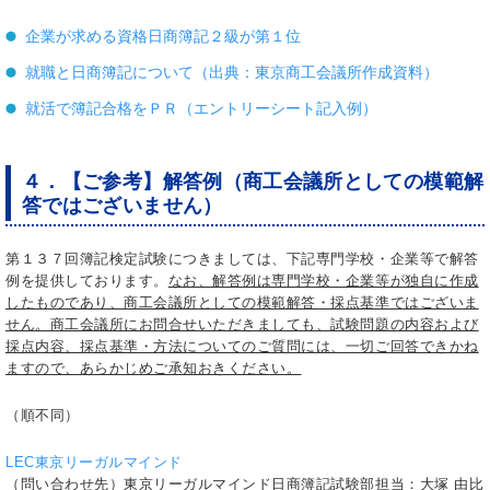
企業が求める資格日商簿記２級が第１位
就職と日商簿記について（出典：東京商工会議所作成資料）
就活で簿記合格をＰＲ（エントリーシート記入例）
４．【ご参考】解答例（商工会議所としての模範解
答ではございません）
第１３７回簿記検定試験につきましては、下記専門学校・企業等で解答
例を提供しております。
なお、解答例は専門学校・企業等が独自に作成
したものであり、商工会議所としての模範解答・採点基準ではございま
せん。商工会議所にお問合せいただきましても、試験問題の内容および
採点内容、採点基準・方法についてのご質問には、一切ご回答できかね
ますので、あらかじめご承知おきください。
（順不同）
LEC東京リーガルマインド
（問い合わせ先）東京リーガルマインド日商簿記試験部担当：大塚 由比