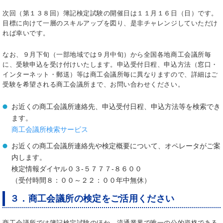
次回（第１３８回）簿記検定試験の開催日は１１月１６日（日）です。
目標に向けて一層のスキルアップを図り、是非チャレンジしていただけ
れば幸いです。
なお、９月下旬（一部地域では９月中旬）から全国各地商工会議所毎
に、受験申込を受け付けいたします。申込受付日程、申込方法（窓口・
インターネット・郵送）等は商工会議所毎に異なりますので、詳細はご
受験を希望される商工会議所まで、お問い合わせください。
お近くの商工会議所連絡先、申込受付日程、申込方法等を検索でき
ます。
商工会議所検索サービス
お近くの商工会議所連絡先や検定概要について、オペレータがご案
内します。
検定情報ダイヤル０３-５７７７-８６００
（受付時間８：００～２２：００年中無休）
３．商工会議所の検定をご活用ください
商工会議所では簿記検定試験のほか、流通業界で唯一の公的資格である