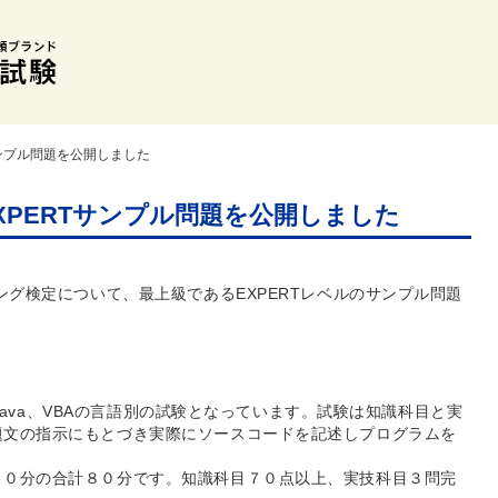
サンプル問題を公開しました
XPERTサンプル問題を公開しました
ング検定について、最上級であるEXPERTレベルのサンプル問題
語、Java、VBAの言語別の試験となっています。試験は知識科目と実
題文の指示にもとづき実際にソースコードを記述しプログラムを
４０分の合計８０分です。知識科目７０点以上、実技科目３問完