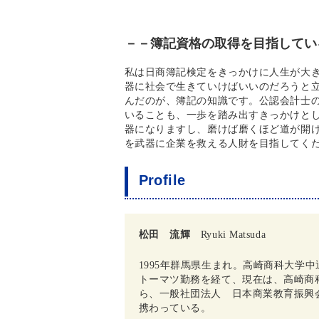
－
－簿記資格の取得を目指してい
私は日商簿記検定をきっかけに人生が大
器に社会で生きていけばいいのだろうと
んだのが、簿記の知識です。公認会計士
いることも、一歩を踏み出すきっかけと
器になりますし、磨けば磨くほど道が開
を武器に企業を救える人財を目指してく
Profile
松田 流輝
Ryuki Matsuda
1995年群馬県生まれ。高崎商科大学
トーマツ勤務を経て、現在は、高崎商
ら、一般社団法人 日本商業教育振興
携わっている。