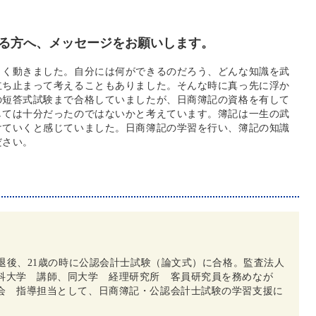
る方へ、メッセージをお願いします。
きく動きました。自分には何ができるのだろう、どんな知識を武
立ち止まって考えることもありました。そんな時に真っ先に浮か
の短答式試験まで合格していましたが、日商簿記の資格を有して
しては十分だったのではないかと考えています。簿記は一生の武
けていくと感じていました。日商簿記の学習を行い、簿記の知識
ださい。
中退後、21歳の時に公認会計士試験（論文式）に合格。監査法人
科大学 講師、同大学 経理研究所 客員研究員を務めなが
会 指導担当として、日商簿記・公認会計士試験の学習支援に