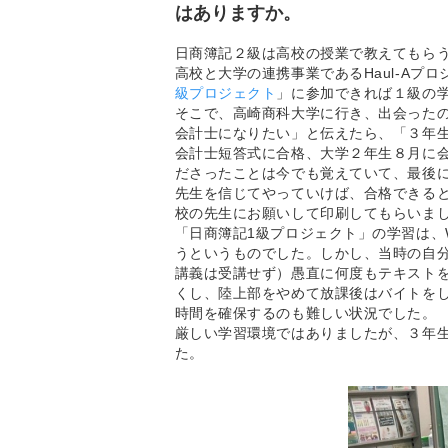
はありますか。
日商簿記２級は高校の授業で教えてもら
高校と大学の連携事業であるHaul-Aプ
級プロジェクト
」に参加できれば１級の
そこで、高崎商科大学に行き、出会った
会計士になりたい」と伝えたら、「３年生
会計士短答式に合格、大学２年生８月に
ださったことは今でも覚えていて、最後
先生を信じてやっていけば、合格できる
校の先生にお願いして印刷してもらいま
「日商簿記1級プロジェクト」の学習は、
うというものでした。しかし、当時の自分
講義は受講せず）愚直に何度もテキスト
くし、陸上部をやめて放課後はバイトをし
時間を確保するのも難しい状況でした。
厳しい学習環境ではありましたが、３年生
た。