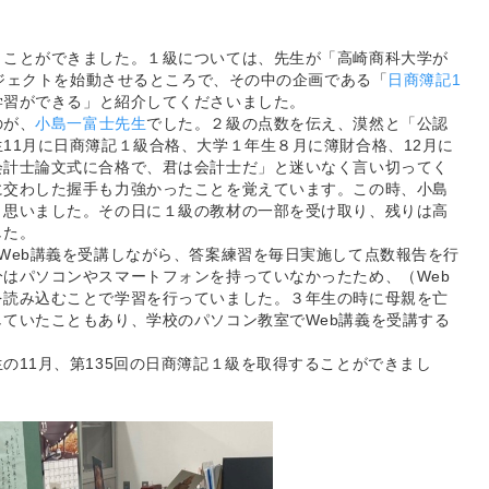
うことができました。１級については、先生が「高崎商科大学が
ロジェクトを始動させるところで、その中の企画である「
日商簿記1
学習ができる」と紹介してくださいました。
のが、
小島一富士先生
でした。２級の点数を伝え、漠然と「公認
11月に日商簿記１級合格、大学１年生８月に簿財合格、12月に
会計士論文式に合格で、君は会計士だ」と迷いなく言い切ってく
に交わした握手も力強かったことを覚えています。この時、小島
と思いました。その日に１級の教材の一部を受け取り、残りは高
した。
Web講義を受講しながら、答案練習を毎日実施して点数報告を行
はパソコンやスマートフォンを持っていなかったため、（Web
を読み込むことで学習を行っていました。３年生の時に母親を亡
ていたこともあり、学校のパソコン教室でWeb講義を受講する
の11月、第135回の日商簿記１級を取得することができまし