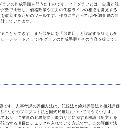
グラフの作成手順を問うたものです。ＰＦグラフとは、自店と競
ング数で比較し、価格政策や主力の価格ラインの相違を発見する
を改善するためのツールです。作成に当たってはPF調査票の価
集計していきます。
することができず、また競争店を「競走店」と誤記する答えも多
ローチャートとしてPFグラフの作成手順とその内容を捉えて、
出題です。人事考課の評価方法は、記録法と絶対評価法と相対評価
価法のなかのプロブスト法と図式尺度法について問うています。
れており、従業員の勤務態度・能力などに関する標語（短文）を
が該当する項目にチェックを入れていく方式です。この評価方法