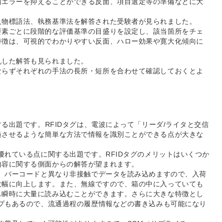
価エラーを抑えることができる反面、項目選定等の準備などに大
。
人物標語法、執務基準法を解答された受験者が見られました。
要素ごとに段階的な評価基準の目盛りを設定し、該当箇所をチェ
特徴は、可視的でわかりやすい反面、ハロー効果や寛大化傾向に
乱した解答も見られました。
ならずそれぞれの手法の長所・短所を合わせて確認しておくとよ
する出題です。RFIDタグは、電波によって「リーダ/ライタと交信
過させるような簡単な方法で情報を識別ことができる点が大きな
優れている点に関する出題です。RFIDタグのメリットはいくつか
内容に関する側面からの解答が望まれます。
で、バーコードと異なり非接触でデータを読み込めますので、入荷
大幅に向上します。また、無線ですので、箱の中に入っていても
も瞬時に大量に読み込むことができます。さらに大きな特徴とし
イプもあるので、流通過程の履歴情報などの書き込みも可能になり