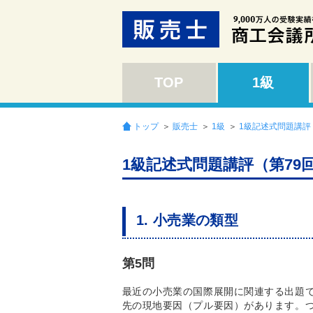
TOP
1級
トップ
＞
販売士
＞
1級
＞
1級記述式問題講評
1級記述式問題講評（第79
1. 小売業の類型
第5問
最近の小売業の国際展開に関連する出題
先の現地要因（プル要因）があります。つ