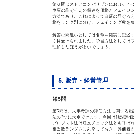
第６問はストアコンパリゾンにおけるPF
争店の品ぞろえの相違を価格とフェイジ
方法であり、これによって自店の品ぞろえ
格をランク別に分け、フェイジング数を
解答の間違いとしては名称を確実に記述
く見受けられました。学習方法としてはフ
理解したほうがよいでしょう。
5. 販売・経営管理
第5問
第5問は、人事考課の評価方法に関する
法の3つに大別できます。今回は絶対評
プロブスト法は短文チェック法とも呼ば
相当数ランダムに列挙しておき、評価者