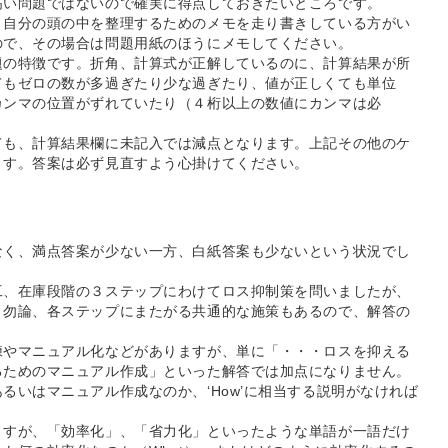
高い問題ではないので確実に得点しておきたいところです。
、自分の頭の中を整理するためのメモを走り書きしている方がい
ので、その場合は問題用紙のほうにメモしてください。
題の特徴です。折角、計算式が正解しているのに、計算結果が所
てもゼロの数が多過ぎたり少な過ぎたり、値が正しくても単位
カンマの位置がずれていたり（４桁以上の数値にカンマは必
ても、計算結果欄に未記入では減点となります。上記その他のケ
ます。答案は必ず見直すよう心掛けてください。
なく、満点答案が少ない一方、白紙答案も少ないという状況でし
工、在庫段階の３ステップにわけてロス抑制策を問いましたが、
。勿論、各ステップにまたがる共通的な施策もあるので、解答の
練やマニュアル化などがありますが、単に「・・・ロスを抑える
るためのマニュアル作成」といった解答では加点になりません。
るいはマニュアル作成なのか、‘How’に相当する説明がなければ
ますが、「効率化」、「省力化」といったような単語が一語だけ