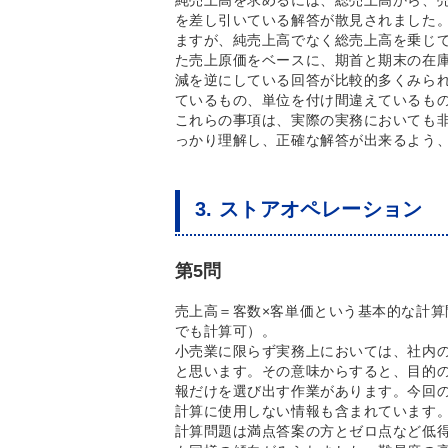
純売上高を求めるには、総売上高から、
を差し引いている解答が散見されました
ますが、純売上高でなく総売上高を乗じ
た売上原価をベースに、期首と期末の在
減を逆にしている回答が比較的多くみら
ているもの、単位を付け間違えているも
これらの事項は、実際の実務においても
っかり理解し、正確な解答が出来るよう
3. ストアオペレーション
第5問
売上高＝客数×客単価という基本的な計算
でも計算可）。
小売業に限らず実務上においては、社内
と思います。その意味からすると、目的
報だけを選び出す作業があります。今回
計算に使用しない情報も含まれています
計算問題は満点答案の方とゼロ点など低