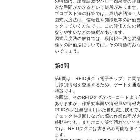
の特徴は、論理誤差やハロー効果等の評
きな手間がかかるという短所があります
プロブスト法の解答では、成績表語法・
図式尺度法は、信頼性や知識度等の評価
ックしていく方法です。この評価方法の
なりやすいなどの短所があります。
図式尺度法の解答では、段階択一法と混
種々の評価法については、その特徴のみ
いでしょう。
第6問
第6問は、RFIDタグ（電子チップ）に関
し識別情報を交換するため、ゲートを通
特徴です。
今回は、そのRFIDタグがバーコードより
ありますが、作業効率面や情報量や情報
RFIDタグは無線を用いた自動識別技術
チェックや棚卸しなどの際の作業効率が
移動中でも、またホコリ等で汚れていて
ては、RFIDタグには書き込み可能なタ
ます。