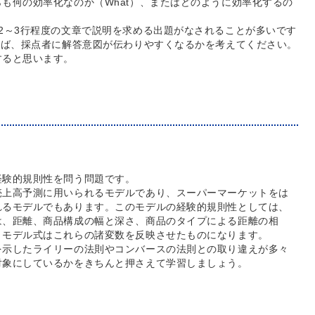
も何の効率化なのか（What）、またはどのように効率化するの
2～3行程度の文章で説明を求める出題がなされることが多いです
れば、採点者に解答意図が伝わりやすくなるかを考えてください。
すると思います。
経験的規則性を問う問題です。
売上高予測に用いられるモデルであり、スーパーマーケットをは
れるモデルでもあります。このモデルの経験的規則性としては、
は、距離、商品構成の幅と深さ、商品のタイプによる距離の相
。モデル式はこれらの諸変数を反映させたものになります。
を示したライリーの法則やコンバースの法則との取り違えが多々
対象にしているかをきちんと押さえて学習しましょう。