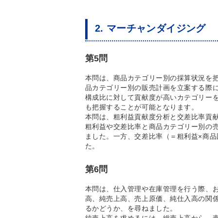
2. マーチャンダイジング
第5問
本問は、商品カテゴリー別の採算状況を
品カテゴリー別の販売計画を立案する際
構成比に対して貢献度が高いカテゴリー
も把握することが可能となります。
本問は、粗利益貢献度分析と交差比率貢
粗利益や交差比率と商品カテゴリー別の
ました。一方、交差比率（＝粗利益×商
た。
第6問
本問は、仕入管理や在庫管理を行う際、
高、純売上高、売上原価、純仕入高の関
るかどうか、を尋ねました。