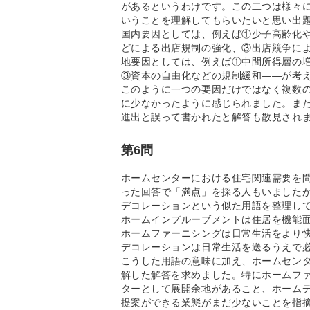
があるというわけです。この二つは様々
いうことを理解してもらいたいと思い出
国内要因としては、例えば①少子高齢化
どによる出店規制の強化、③出店競争に
地要因としては、例えば①中間所得層の
③資本の自由化などの規制緩和――が考
このように一つの要因だけではなく複数
に少なかったように感じられました。ま
進出と誤って書かれたと解答も散見され
第6問
ホームセンターにおける住宅関連需要を
った回答で「満点」を採る人もいました
デコレーションという似た用語を整理し
ホームインプルーブメントは住居を機能
ホームファーニシングは日常生活をより
デコレーションは日常生活を送るうえで
こうした用語の意味に加え、ホームセン
解した解答を求めました。特にホームフ
ターとして展開余地があること、ホーム
提案ができる業態がまだ少ないことを指