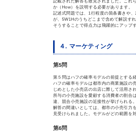
記載された解答も散見されました。これら
か（How）を説明する必要があります。
記述式問題では、1行程度の箇条書きや、
が、5W1Hのうちどこまで含めて解説す
そうすることで得点力は飛躍的にアップ
４. マーケティング
第5問
第５問はハフの確率モデルの前提とする
ハフの確率モデルは都市内の商業施設の
じめとした小売店の出店に際して活用さ
所与の小売施設を愛顧する消費者の割合
違、競合小売施設の近接性が挙げられる
解答の間違いとしては、都市の小売引力
見受けられました。モデルがどの範囲を
第6問