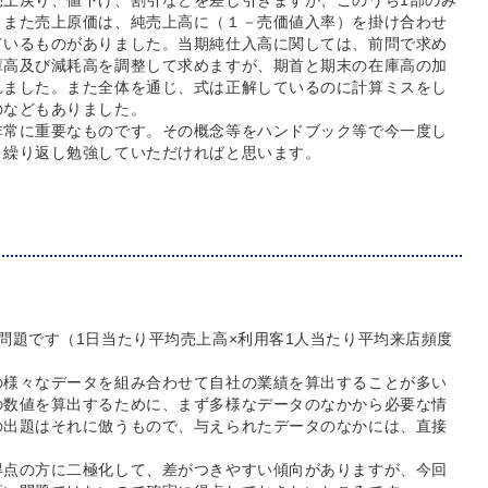
売上戻り、値下げ、割引などを差し引きますが、このうち1部のみ
。また売上原価は、純売上高に（１－売価値入率）を掛け合わせ
ているものがありました。当期純仕入高に関しては、前問で求め
庫高及び減耗高を調整して求めますが、期首と期末の在庫高の加
れました。また全体を通じ、式は正解しているのに計算ミスをし
のなどもありました。
非常に重要なものです。その概念等をハンドブック等で今一度し
、繰り返し勉強していただければと思います。
問題です（1日当たり平均売上高×利用客1人当たり平均来店頻度
の様々なデータを組み合わせて自社の業績を算出することが多い
の数値を算出するために、まず多様なデータのなかから必要な情
の出題はそれに倣うもので、与えられたデータのなかには、直接
。
得点の方に二極化して、差がつきやすい傾向がありますが、今回