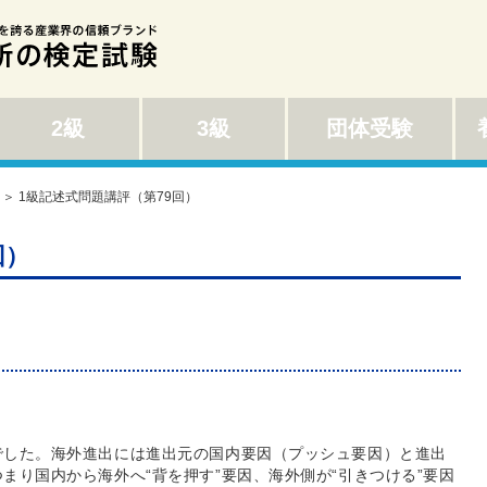
2級
3級
団体受験
養
＞ 1級記述式問題講評（第79回）
回）
でした。海外進出には進出元の国内要因（プッシュ要因）と進出
まり国内から海外へ“背を押す”要因、海外側が“引きつける”要因