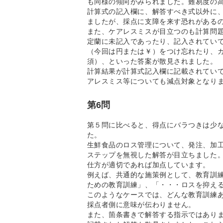
も同様の傾向がみられました。難易度の
計算式の記入欄に、解答すべき式以外に
ましたが、採点に支障を来す恐れがある
また、ケアレスミスが目立つのも計算問
定蘭に未記入であったり、記入されてい
（今回は円または￥）をつけ忘れたり、
須）、といった答案が散見されました。
計算結果が計算式記入欄に記載されてい
アレスミス等についても減点対象となり
第6問
第５問に比べると、得点にバラつきは少
た。
生鮮食品のロス管理について、発注、加
ステップを無視した解答が目立ちました
仕方が適切であれば加点しています。
例えば、共通的な施策例として、教育訓
ための教育訓練」、「・・・ロスを抑え
このようなケースでは、どんな教育訓練あ
採点者側に意味が伝わりません。
また、箇条書きで解答する指示ではあり