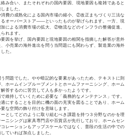
に絡み合い、またそれぞれの国内要因、現地要因も複雑であると
題しました。
や消費の成熟化による国内市場の縮小、②改正まちづくり三法な
よるオーバーストア――といったものが挙げられます。一方、現
増加による消費市場の拡大、②物流などのインフラの整備促進、
えられます。
の要因を挙げ、国内要因と現地要因の相関を指摘した解答が意外
た、小売業の海外進出を問う当問題にも関わらず、製造業の海外
ました。
問う問題でした。やや暗記的な要素があったため、テキストに則
が、ホームインプルーブメントとホームファーニシング、ホーム
て解答するのに苦労して人も多かったようです。
面で維持していくために必要な「義務的なメンテナンス」です。
快適にすることを目的に機の面の充実を図ることであり、ホーム
必要な空間の飾り付けを意味します。
ターとしてどのように取り組むべき課題を持つ３分野なのかを理
ァーニシングは家具専門店や百貨店が先行しており、ホームセン
デコレーションもアップスケールではなく、普段の生活の中での
摘していれば加点しました。