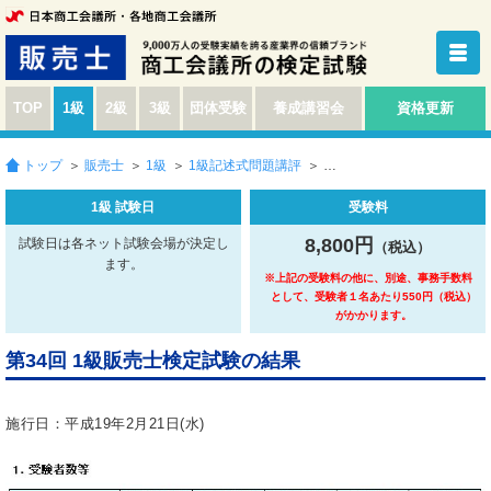
TOP
1級
2級
3級
団体受験
養成講習会
資格更新
トップ
＞
販売士
＞
1級
＞
1級記述式問題講評
＞
1級 試験日
受験料
8,800円
試験日は各ネット試験会場が決定し
（税込）
ます。
※上記の受験料の他に、別途、事務手数料
として、受験者１名あたり550円（税込）
がかかります。
第34回 1級販売士検定試験の結果
施行日：平成19年2月21日(水)