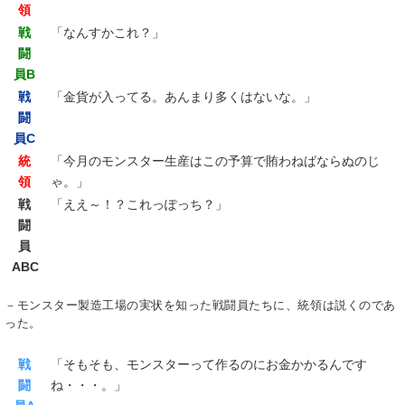
領
戦
「なんすかこれ？」
闘
員B
戦
「金貨が入ってる。あんまり多くはないな。」
闘
員C
統
「今月のモンスター生産はこの予算で賄わねばならぬのじ
領
ゃ。」
戦
「ええ～！？これっぽっち？」
闘
員
ABC
－モンスター製造工場の実状を知った戦闘員たちに、統領は説くのであ
った。
戦
「そもそも、モンスターって作るのにお金かかるんです
闘
ね・・・。」