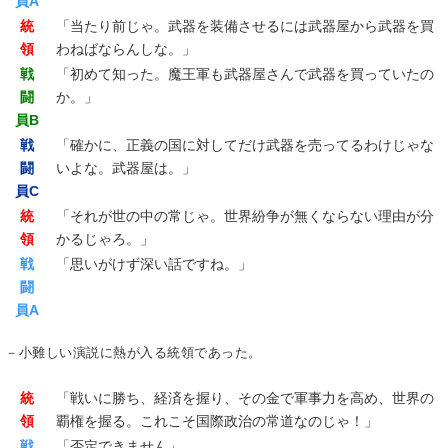
員A
統
「当たり前じゃ。武器を装備させるには武器屋から武器を買
領
わねばならんしな。」
戦
「初めて知った。魔王軍も武器屋さんで武器を買っていたの
闘
か。」
員B
戦
「確かに、正義の国に対してだけ武器を売ってるわけじゃな
闘
いよな。武器屋は。」
員C
統
「それが世の中の常じゃ。世界紛争が無くならない理由が分
領
かるじゃろ。」
戦
「思いがけず深い話ですね。」
闘
員A
－小難しい演説に熱が入る統領であった。
統
「戦いに勝ち、経済を握り、その金で軍事力を高め、世界の
領
覇権を握る。これこそ国際政治の常道なのじゃ！」
戦
「否定できません」