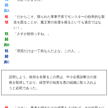
闘
員A
統
「だからこそ、限られた軍事予算でモンスターの効率的な製
領
造を図ることが、魔王軍の命運を握るといても過言ではな
い！」
戦
「さすが統領っすね。」
闘
員B
戦
「理屈だけは一丁前なんだよな。この人。」
闘
員C
説明しよう。統領を名乗るこの男は、中小企業診断士の資
格を取得しており、経営学の知恵を悪の組織に取り入れよ
うと必死であった。
統
「コホン。勇者を倒すなどの成果を上げれば、その分我々に