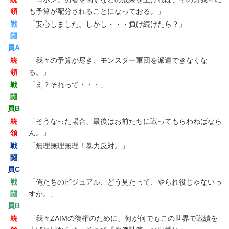
領
も予算が配分されることになっておる。」
戦
「安心しました。しかし・・・負け続けたら？」
闘
員A
統
「我々の予算が尽き、モンスター軍団を派遣できなくな
領
る。」
戦
「え？それって・・・」
闘
員B
統
「そうなった場合、最後はお前たちに戦ってもらわねばなら
領
ん。」
戦
「無理無理無理！暴力反対。」
闘
員C
戦
「俺たちのビジュアル、どう見たって、やられ役じゃないっ
闘
すか。」
員B
統
「我々ZAIMの復権のために、何が何でもこの世界で戦績を