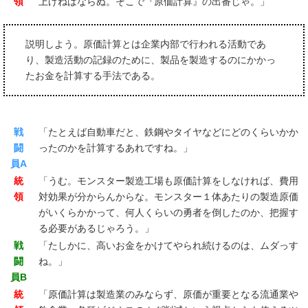
領
上げねばならぬ。そこで『原価計算』の出番じゃ。」
説明しよう。原価計算とは企業内部で行われる活動であ
り、製造活動の記録のために、製品を製造するのにかかっ
たお金を計算する手法である。
戦
「たとえば自動車だと、鉄鋼やタイヤなどにどのくらいかか
闘
ったのかを計算するあれですね。」
員A
統
「うむ。モンスター製造工場も原価計算をしなければ、費用
領
対効果が分からんからな。モンスター１体あたりの製造原価
がいくらかかって、何人くらいの勇者を倒したのか、把握す
る必要があるじゃろう。」
戦
「たしかに、高いお金をかけてやられ続けるのは、ムダっす
闘
ね。」
員B
統
「原価計算は製造業のみならず、原価が重要となる流通業や