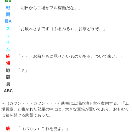
員B
戦
「明日から工場がフル稼働だな。」
闘
員A
ス
「お疲れさまです（ぷるぷる）。お茶どうぞ。」
ラ
イ
ム
統
「・・・お前たちに見せたいものがある。ついて来い。」
領
戦
「？」
闘
員
ABC
－（カツン・・・カツン・・・）統領は工場の地下室へ案内する。「工
場長室」と書かれた部屋の中には、大きな宝箱が置いてあり、おもむろ
に箱を開ける統領であった。
統
「（パカッ）これを見よ。」