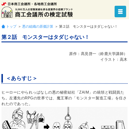
トップ
＞
悪の組織の原価計算
＞ 第２話 モンスターはタダじゃない！
第２話 モンスターはタダじゃない！
原作：髙見啓一（鈴鹿大学講師）
イラスト：高木
＜あらすじ＞
ヒーローにやられっぱなしの悪の秘密結社「ZAIM」の統領と戦闘員た
ち。左遷先のRPGの世界では、魔王軍の「モンスター製造工場」を任さ
れたのであった。