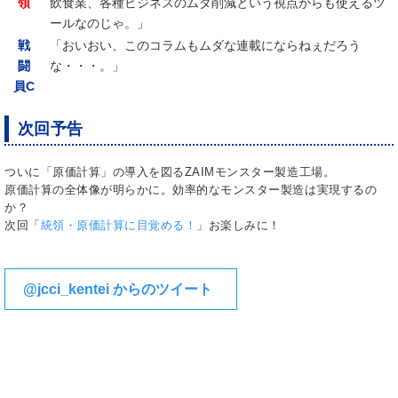
領
飲食業、各種ビジネスのムダ削減という視点からも使えるツ
ールなのじゃ。」
戦
「おいおい、このコラムもムダな連載にならねぇだろう
闘
な・・・。」
員C
次回予告
ついに「原価計算」の導入を図るZAIMモンスター製造工場。
原価計算の全体像が明らかに。効率的なモンスター製造は実現するの
か？
次回「
統領・原価計算に目覚める！
」お楽しみに！
@jcci_kentei からのツイート