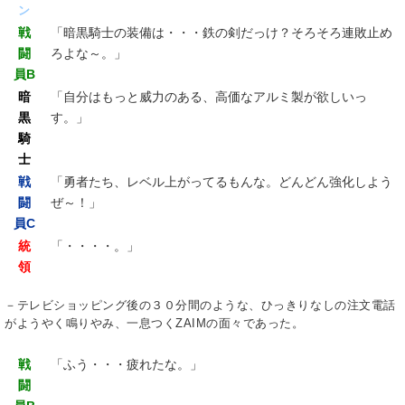
ン
戦
「暗黒騎士の装備は・・・鉄の剣だっけ？そろそろ連敗止め
闘
ろよな～。」
員B
暗
「自分はもっと威力のある、高価なアルミ製が欲しいっ
黒
す。」
騎
士
戦
「勇者たち、レベル上がってるもんな。どんどん強化しよう
闘
ぜ～！」
員C
統
「・・・・。」
領
－テレビショッピング後の３０分間のような、ひっきりなしの注文電話
がようやく鳴りやみ、一息つくZAIMの面々であった。
戦
「ふう・・・疲れたな。」
闘