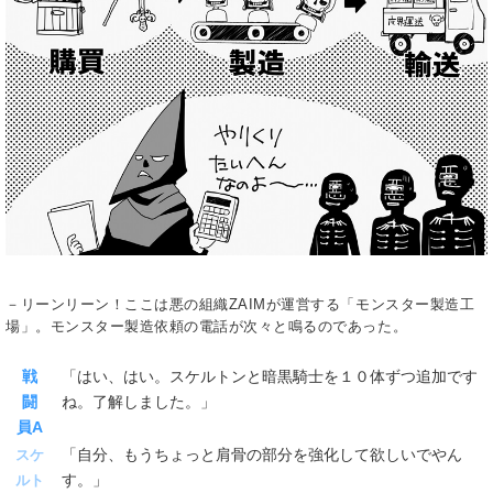
－リーンリーン！ここは悪の組織ZAIMが運営する「モンスター製造工
場」。モンスター製造依頼の電話が次々と鳴るのであった。
戦
「はい、はい。スケルトンと暗黒騎士を１０体ずつ追加です
闘
ね。了解しました。」
員A
「自分、もうちょっと肩骨の部分を強化して欲しいでやん
スケ
す。」
ルト