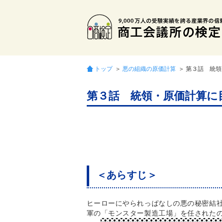
トップ
＞
悪の組織の原価計算
＞ 第３話 統
第３話 統領・原価計算に
＜あらすじ＞
ヒーローにやられっぱなしの悪の秘密結社
軍の「モンスター製造工場」を任された