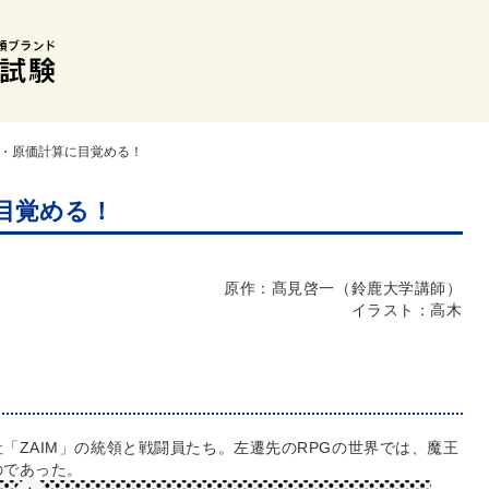
領・原価計算に目覚める！
目覚める！
原作：髙見啓一（鈴鹿大学講師）
イラスト：高木
「ZAIM」の統領と戦闘員たち。左遷先のRPGの世界では、魔王
のであった。