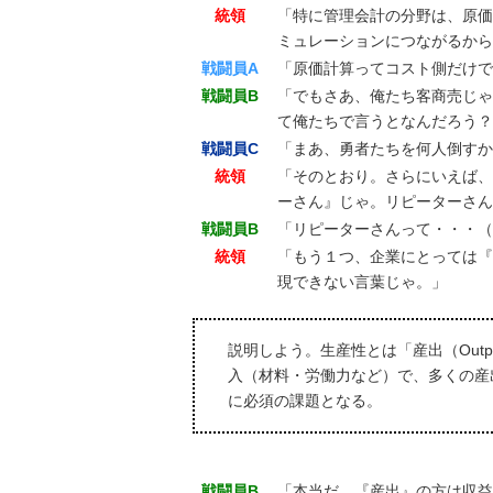
統領
「特に管理会計の分野は、原価
ミュレーションにつながるから
戦闘員A
「原価計算ってコスト側だけで
戦闘員B
「でもさあ、俺たち客商売じゃ
て俺たちで言うとなんだろう？
戦闘員C
「まあ、勇者たちを何人倒すか
統領
「そのとおり。さらにいえば、
ーさん』じゃ。リピーターさん
戦闘員B
「リピーターさんって・・・（
統領
「もう１つ、企業にとっては『
現できない言葉じゃ。」
説明しよう。生産性とは「産出（Outp
入（材料・労働力など）で、多くの産
に必須の課題となる。
戦闘員B
「本当だ。『産出』の方は収益