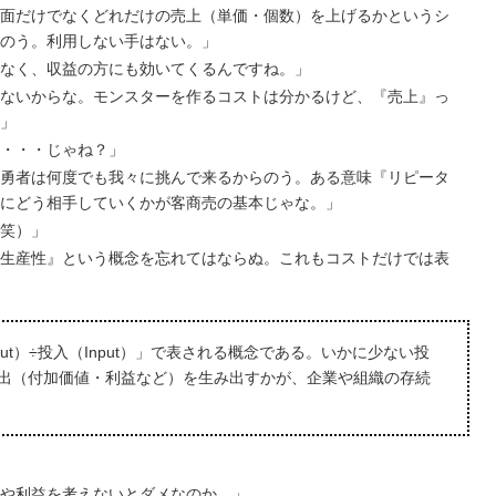
面だけでなくどれだけの売上（単価・個数）を上げるかというシ
のう。利用しない手はない。」
なく、収益の方にも効いてくるんですね。」
ないからな。モンスターを作るコストは分かるけど、『売上』っ
」
・・・じゃね？」
勇者は何度でも我々に挑んで来るからのう。ある意味『リピータ
にどう相手していくかが客商売の基本じゃな。」
笑）」
生産性』という概念を忘れてはならぬ。これもコストだけでは表
ut）÷投入（Input）」で表される概念である。いかに少ない投
出（付加価値・利益など）を生み出すかが、企業や組織の存続
や利益を考えないとダメなのか。」