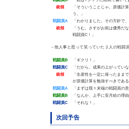
統領
「そういうことじゃ。原価計算
う。」
戦闘員A
「わかりました。その方針で、
統領
「うむ。さすがお前は優秀だな
戦闘員C！」
－他人事と思って笑っていた２人の戦闘
戦闘員B
「ギクリ！」
戦闘員C
「だから、成果の上がっていな
統領
「生産性を一定に保ったままで
が原価計算を勉強すべきである
戦闘員A
「まずは我々末端の戦闘員の意
戦闘員B
「なんか、上手に安月給の理由
戦闘員C
「それな！」
次回予告