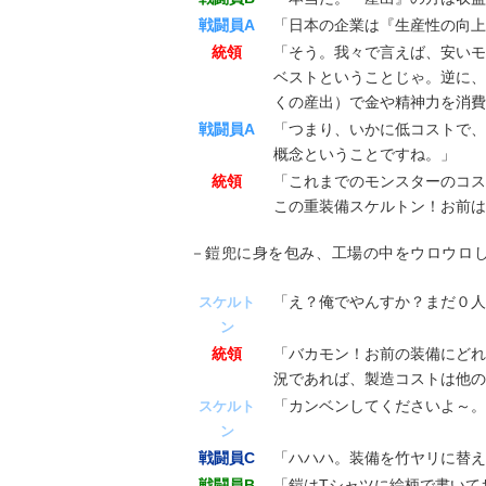
戦闘員A
「日本の企業は『生産性の向上
統領
「そう。我々で言えば、安いモ
ベストということじゃ。逆に、
くの産出）で金や精神力を消費
戦闘員A
「つまり、いかに低コストで、
概念ということですね。」
統領
「これまでのモンスターのコス
この重装備スケルトン！お前は
－鎧兜に身を包み、工場の中をウロウロ
「え？俺でやんすか？まだ０人
スケルト
ン
統領
「バカモン！お前の装備にどれ
況であれば、製造コストは他の
「カンベンしてくださいよ～。
スケルト
ン
戦闘員C
「ハハハ。装備を竹ヤリに替え
戦闘員B
「鎧はTシャツに絵柄で書いて