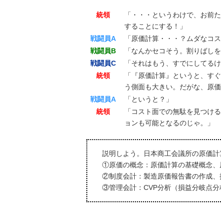
統領
「・・・というわけで、お前た
することにする！」
戦闘員A
「原価計算・・・？ムダなコス
戦闘員B
「なんかセコそう。割りばしを
戦闘員C
「それはもう、すでにしてるけ
統領
「『原価計算』というと、すぐ
う側面も大きい。だがな、原価
戦闘員A
「というと？」
統領
「コスト面での無駄を見つける
ョンも可能となるのじゃ。」
説明しよう。日本商工会議所の原価計
①原価の概念：原価計算の基礎概念、
②制度会計：製造原価報告書の作成、
③管理会計：CVP分析（損益分岐点