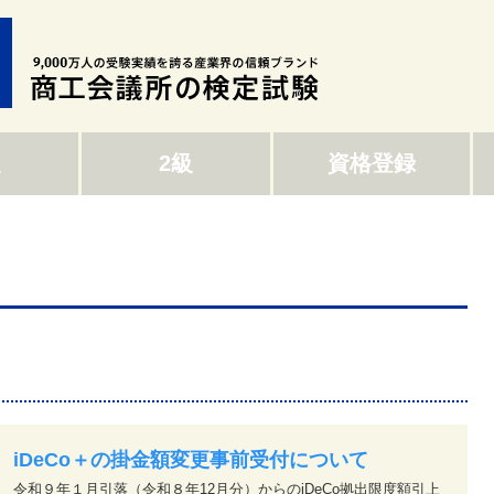
級
2級
資格登録
iDeCo＋の掛金額変更事前受付について
令和９年１月引落（令和８年12月分）からのiDeCo拠出限度額引上