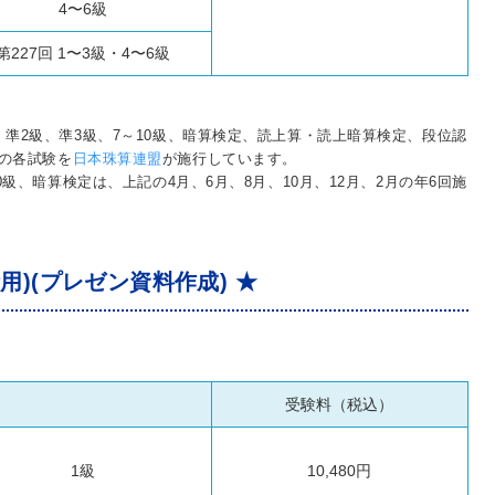
4〜6級
第227回 1〜3級・4〜6級
準2級、準3級、7～10級、暗算検定、読上算・読上暗算検定、段位認
の各試験を
日本珠算連盟
が施行しています。
0級、暗算検定は、上記の4月、6月、8月、10月、12月、2月の年6回施
用)(プレゼン資料作成) ★
受験料（税込）
1級
10,480円