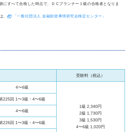
験にすべて合格した時点で、ＤＣプランナー１級の合格者となりま
は、
「一般社団法人 金融財政事情研究会検定センター」
受験料（税込）
4〜6級
第225回 1〜3級・4〜6級
1級 2,340円
4〜6級
2級 1,730円
3級 1,530円
第226回 1〜3級・4〜6級
4〜6級 1,020円