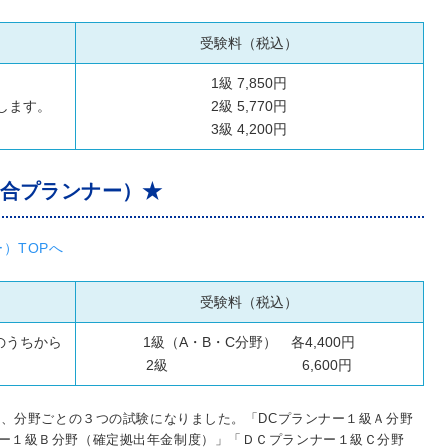
受験料（税込）
1級 7,850円
します。
2級 5,770円
3級 4,200円
総合プランナー）★
）TOPへ
受験料（税込）
のうちから
1級（A・B・C分野） 各4,400円
2級 6,600円
は、分野ごとの３つの試験になりました。「DCプランナー１級Ａ分野
ー１級Ｂ分野（確定拠出年金制度）」「ＤＣプランナー１級Ｃ分野