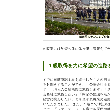
の時期には学習の前に体操服に着替えて全
１級取得を力に希望の進路
すでに日商簿記１級を取得した４人の部
をお聞きすることができ、「公認会計士
す」「地元の金融機関に就職します」「
合商社に就職したい」「簿記の知識を活
経営に携わりたい」とそれぞれ将来の進
いただきました。 また、１級まで簿記を
とで、「ファーストフード店でも原価や