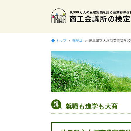
トップ
＞
簿記坂
＞ 岐阜県立大垣商業高等学校
就職も進学も大商