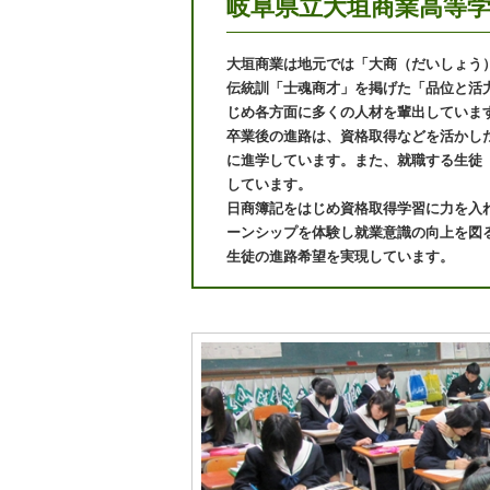
岐阜県立大垣商業高等
大垣商業は地元では「大商（だいしょう）
伝統訓「士魂商才」を掲げた「品位と活
じめ各方面に多くの人材を輩出していま
卒業後の進路は、資格取得などを活かし
に進学しています。また、就職する生徒
しています。
日商簿記をはじめ資格取得学習に力を入
ーンシップを体験し就業意識の向上を図
生徒の進路希望を実現しています。