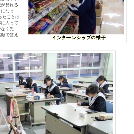
表が見れる
うになっ
ったことは
部に入って
でなく先
笑顔で答え