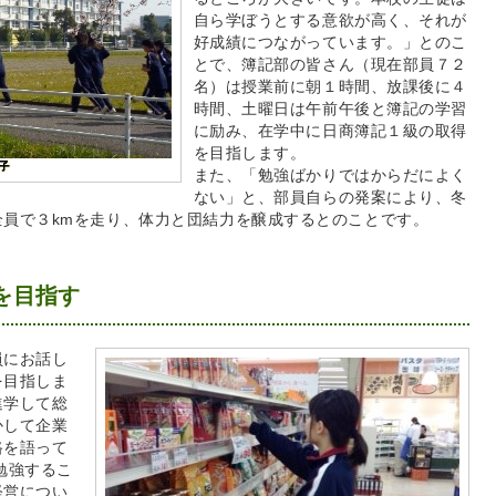
自ら学ぼうとする意欲が高く、それが
好成績につながっています。」とのこ
とで、簿記部の皆さん（現在部員７２
名）は授業前に朝１時間、放課後に４
時間、土曜日は午前午後と簿記の学習
に励み、在学中に日商簿記１級の取得
を目指します。
また、「勉強ばかりではからだによく
ない」と、部員自らの発案により、冬
員で３kmを走り、体力と団結力を醸成するとのことです。
を目指す
員
にお話し
を目指しま
進学して総
かして企業
路を語って
勉強するこ
経営につい