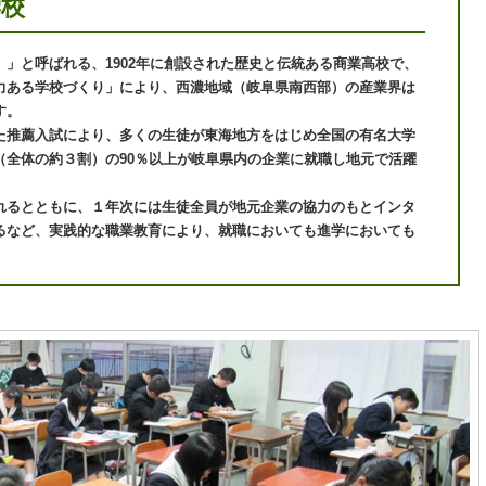
学校
」と呼ばれる、1902年に創設された歴史と伝統ある商業高校で、
力ある学校づくり」により、西濃地域（岐阜県南西部）の産業界は
す。
た推薦入試により、多くの生徒が東海地方をはじめ全国の有名大学
（全体の約３割）の90％以上が岐阜県内の企業に就職し地元で活躍
れるとともに、１年次には生徒全員が地元企業の協力のもとインタ
るなど、実践的な職業教育により、就職においても進学においても