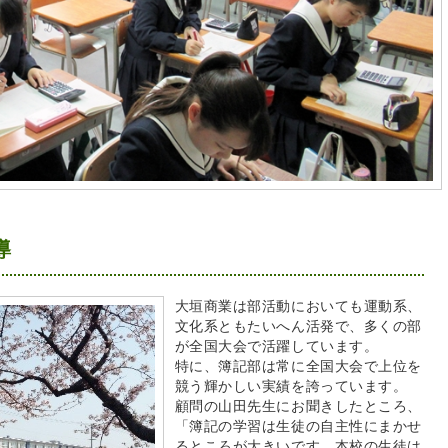
導
大垣商業は部活動においても運動系、
文化系ともたいへん活発で、多くの部
が全国大会で活躍しています。
特に、簿記部は常に全国大会で上位を
競う輝かしい実績を誇っています。
顧問の山田先生にお聞きしたところ、
「簿記の学習は生徒の自主性にまかせ
るところが大きいです。本校の生徒は