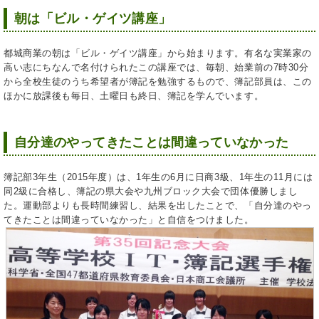
朝は「ビル・ゲイツ講座」
都城商業の朝は「ビル・ゲイツ講座」から始まります。有名な実業家の
高い志にちなんで名付けられたこの講座では、毎朝、始業前の7時30分
から全校生徒のうち希望者が簿記を勉強するもので、簿記部員は、この
ほかに放課後も毎日、土曜日も終日、簿記を学んでいます。
自分達のやってきたことは間違っていなかった
簿記部3年生（2015年度）は、1年生の6月に日商3級、1年生の11月には
同2級に合格し、簿記の県大会や九州ブロック大会で団体優勝しまし
た。運動部よりも長時間練習し、結果を出したことで、「自分達のやっ
てきたことは間違っていなかった」と自信をつけました。