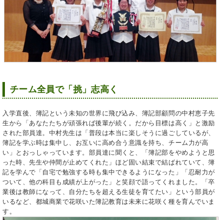
チーム全員で「挑」志高く
入学直後、簿記という未知の世界に飛び込み、簿記部顧問の中村恵子先
生から「あなたたちが頑張れば後輩が続く。だから目標は高く」と激励
された部員達。中村先生は「普段は本当に楽しそうに過ごしているが、
簿記を学ぶ時は集中し、お互いに高め合う意識を持ち、チーム力が高
い」とおっしゃっています。部員達に聞くと、「簿記部をやめようと思
った時、先生や仲間が止めてくれた」ほど固い結束で結ばれていて、簿
記を学んで「自宅で勉強する時も集中できるようになった」「忍耐力が
ついて、他の科目も成績が上がった」と笑顔で語ってくれました。「卒
業後は教師になって、自分たちを超える生徒を育てたい」という部員が
いるなど、都城商業で花咲いた簿記教育は未来に花咲く種を育んでいま
す。