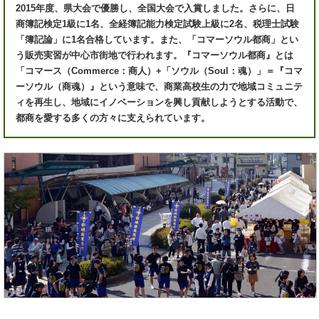
2015年度、県大会で優勝し、全国大会で入賞しました。さらに、日
商簿記検定1級に1名、全経簿記能力検定試験上級に2名、税理士試験
「簿記論」に1名合格しています。また、「コマーソウル都商」とい
う販売実習が中心市街地で行われます。『コマーソウル都商』とは
「コマース（Commerce：商人）+「ソウル（Soul：魂）」＝『コマ
ーソウル（商魂）』という意味で、商業高校生の力で地域コミュニテ
ィを再生し、地域にイノベーションを興し貢献しようとする活動で、
都商を愛する多くの方々に支えられています。