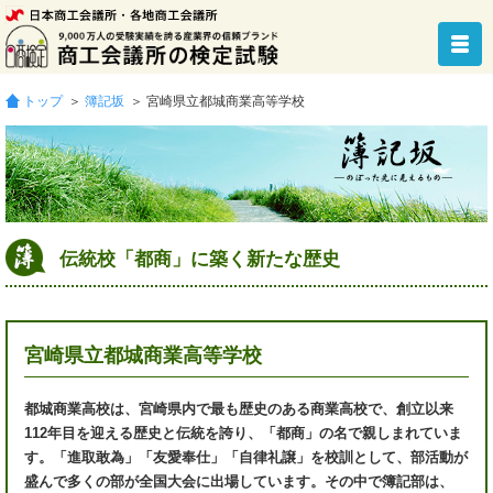
トップ
＞
簿記坂
＞ 宮崎県立都城商業高等学校
伝統校「都商」に築く新たな歴史
宮崎県立都城商業高等学校
都城商業高校は、宮崎県内で最も歴史のある商業高校で、創立以来
112年目を迎える歴史と伝統を誇り、「都商」の名で親しまれていま
す。「進取敢為」「友愛奉仕」「自律礼譲」を校訓として、部活動が
盛んで多くの部が全国大会に出場しています。その中で簿記部は、