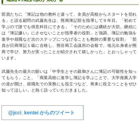
部員たちに「簿記は他の教科と違って、全員が高校からスタートを切れ
る」と語る顧問の武藤先生は、熊商簿記部を指導して９年目。「初めて
学ぶので誰でも得意科目にできる」「そのためには継続が大切。継続に
は『簿記嫌い』にさせないことが指導者の役割」と強調。簿記の勉強を
進学や就職など次のステップにつなげることも教師の重要な役割」「部
員が日商簿記１級に合格し、熊谷商工会議所の会報で、地元出身者が熊
商で学び、努力が実ったことが紹介されて嬉しかった」とおっしゃって
います。
武藤先生の最大の願いは「中学生とその親御さんに簿記の可能性を知っ
てもらう」こと。「商業高校に進学し簿記を学ぶことで、大学推薦入学
の道が開け、就職先での実務にも役立つなど、将来に役立つことをぜひ
知ってほしい」と熱く語っていただきました。
@jcci_kentei からのツイート