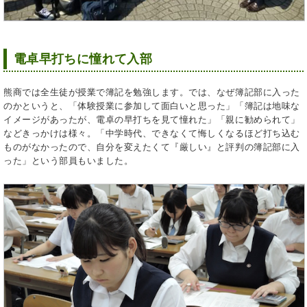
電卓早打ちに憧れて入部
熊商では全生徒が授業で簿記を勉強します。では、なぜ簿記部に入った
のかというと、「体験授業に参加して面白いと思った」「簿記は地味な
イメージがあったが、電卓の早打ちを見て憧れた」「親に勧められて」
などきっかけは様々。「中学時代、できなくて悔しくなるほど打ち込む
ものがなかったので、自分を変えたくて『厳しい』と評判の簿記部に入
った」という部員もいました。