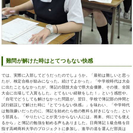
難問が解けた時はとてつもない快感
では、実際に入部してどうだったのでしょうか。「最初は難しいと思っ
たが、検定合格が励みになった。続けてよかった」「中学校時代は大会
に出たこともなかったが、簿記の競技大会で県大会優勝、その後、全国
大会に出場して入賞もした。とてもいい経験をした！」という感想や、
「自宅でどうしても解けなかった問題が、翌日、学校で簿記部の仲間と
試行錯誤して解けた時に『とてつもない快感』」を味わい、「中学時代
は勉強嫌いだったのに、簿記を始めたら他の教科も好きになった」とい
う部員も。「やりたいことが見つからない人には、将来、何にでも使え
るから」と簿記の勉強を勧める声もありました。日商簿記１級合格を目
指す高崎商科大学のプロジェクトに参加し、進学の道を選んだ部員は