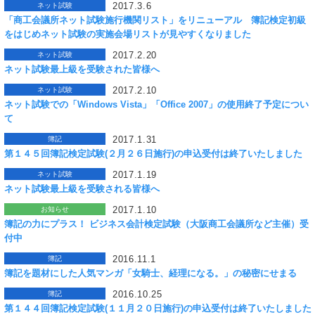
2017.3.6
ネット試験
「商工会議所ネット試験施行機関リスト」をリニューアル 簿記検定初級
をはじめネット試験の実施会場リストが見やすくなりました
2017.2.20
ネット試験
ネット試験最上級を受験された皆様へ
2017.2.10
ネット試験
ネット試験での「Windows Vista」「Office 2007」の使用終了予定につい
て
2017.1.31
簿記
第１４５回簿記検定試験(２月２６日施行)の申込受付は終了いたしました
2017.1.19
ネット試験
ネット試験最上級を受験される皆様へ
2017.1.10
お知らせ
簿記の力にプラス！ ビジネス会計検定試験（大阪商工会議所など主催）受
付中
2016.11.1
簿記
簿記を題材にした人気マンガ「女騎士、経理になる。」の秘密にせまる
2016.10.25
簿記
第１４４回簿記検定試験(１１月２０日施行)の申込受付は終了いたしました