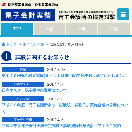
TOP
１級
２級
３級
トップ
＞
電子会計実務
＞ 試験に関するお知らせ
試験に関するお知らせ
2017.5.15
簿記
第１４６回簿記検定試験(６月１１日施行)の申込受付は終了いたしました
2017.4.7
日商マスター
日商マスター認定要件の変更について
2017.4.6
ネット試験
平成２９年度「商工会議所ネット試験統一試験日」実施会場の公開につい
て
2017.4.3
電子会計実務
平成29年度電子会計実務検定試験の試験施行対象会計ソフトのご案内