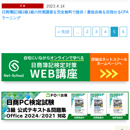
2023.4.14
ＰＲ
日商簿記3級2級1級の対策講座を完全無料で提供！最短合格を目指せるCPA
ラーニング
« 先頭
...
2
3
4
5
6