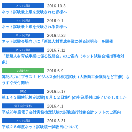
2016.10.3
ネット試験
ネット試験最上級を受験された皆様へ
2016.9.1
ネット試験
ネット試験最上級を受験される皆様へ
2016.8.23
ネット試験
ネット試験会場向けに「新規人材育成事業に係る説明会」を開催
2016.7.11
ネット試験
「新規人材育成事業に係る説明会」のご案内（ネット試験会場指導者対
象）
2016.6.9
お知らせ
簿記の力にプラス！ ビジネス会計検定試験（大阪商工会議所など主催）も
うすぐ受付開始
2016.5.17
簿記
第１４３回簿記検定試験(６月１２日施行)の申込受付は終了いたしました
2016.4.1
電子会計実務
平成28年度電子会計実務検定試験の試験施行対象会計ソフトのご案内
2016.3.31
ネット試験
平成２８年度ネット試験統一試験日について