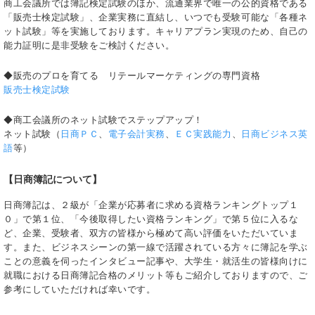
商工会議所では簿記検定試験のほか、流通業界で唯一の公的資格である
「販売士検定試験」、企業実務に直結し、いつでも受験可能な「各種ネ
ット試験」等を実施しております。キャリアプラン実現のため、自己の
能力証明に是非受験をご検討ください。
◆販売のプロを育てる リテールマーケティングの専門資格
販売士検定試験
◆商工会議所のネット試験でステップアップ！
ネット試験（
日商ＰＣ
、
電子会計実務
、
ＥＣ実践能力
、
日商ビジネス英
語
等）
【日商簿記について】
日商簿記は、２級が「企業が応募者に求める資格ランキングトップ１
０」で第１位、「今後取得したい資格ランキング」で第５位に入るな
ど、企業、受験者、双方の皆様から極めて高い評価をいただいていま
す。また、ビジネスシーンの第一線で活躍されている方々に簿記を学ぶ
ことの意義を伺ったインタビュー記事や、大学生・就活生の皆様向けに
就職における日商簿記合格のメリット等もご紹介しておりますので、ご
参考にしていただければ幸いです。