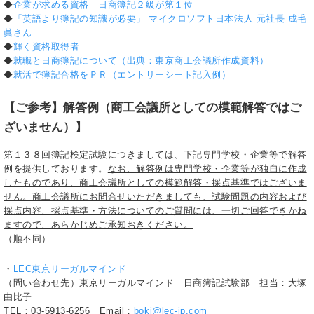
◆
企業が求める資格 日商簿記２級が第１位
◆
「英語より簿記の知識が必要」 マイクロソフト日本法人 元社長 成毛
眞さん
◆
輝く資格取得者
◆
就職と日商簿記について（出典：東京商工会議所作成資料）
◆
就活で簿記合格をＰＲ（エントリーシート記入例）
【ご参考】解答例（商工会議所としての模範解答ではご
ざいません）】
第１３８回簿記検定試験につきましては、下記専門学校・企業等で解答
例を提供しております。
なお、解答例は専門学校・企業等が独自に作成
したものであり、商工会議所としての模範解答・採点基準ではございま
せん。商工会議所にお問合せいただきましても、試験問題の内容および
採点内容、採点基準・方法についてのご質問には、一切ご回答できかね
ますので、あらかじめご承知おきください。
（順不同）
・
LEC東京リーガルマインド
（問い合わせ先）東京リーガルマインド 日商簿記試験部 担当：大塚
由比子
TEL：03-5913-6256 Email：
boki@lec-jp.com