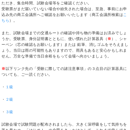
ただき、集合時間、試験会場等をご確認ください。
受験票がまだ届いていない場合や紛失された場合は、至急、事前にお申
込み先の商工会議所へご確認をお願いいたします（商工会議所検索は
こ
ちら
）。
また、試験会場までの交通ルートの確認や持ち物の準備はお済みでしょ
うか。受験票、身分証明書とともに、使い慣れた計算器具（
※
）、シャ
ーペン（芯の確認もお願いします）または 鉛筆、消しゴムをそろえまし
ょう。当日は雨の可能性もありますので、雨具もあると安心かもしれま
せん。万全な準備で当日余裕をもって会場へ向かいましょう。
※
以下リンク先の「受験に際しての諸注意事項」の３点目の計算器具に
ついても、ご一読ください。
・
１級
・
２級
・
３級
試験会場で試験問題が配布されましたら、大きく深呼吸をして気持ちを