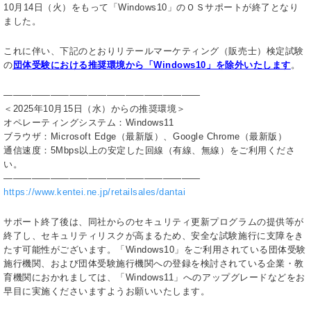
10月14日（火）をもって「Windows10」のＯＳサポートが終了となり
ました。
これに伴い、下記のとおりリテールマーケティング（販売士）検定試験
の
団体受験における推奨環境から「Windows10」を除外いたします
。
—————————————————————
＜2025年10月15日（水）からの推奨環境＞
オペレーティングシステム：Windows11
ブラウザ：Microsoft Edge（最新版）、Google Chrome（最新版）
通信速度：5Mbps以上の安定した回線（有線、無線）をご利用くださ
い。
—————————————————————
https://www.kentei.ne.jp/retailsales/dantai
サポート終了後は、同社からのセキュリティ更新プログラムの提供等が
終了し、セキュリティリスクが高まるため、安全な試験施行に支障をき
たす可能性がございます。「Windows10」をご利用されている団体受験
施行機関、および団体受験施行機関への登録を検討されている企業・教
育機関におかれましては、「Windows11」へのアップグレードなどをお
早目に実施くださいますようお願いいたします。