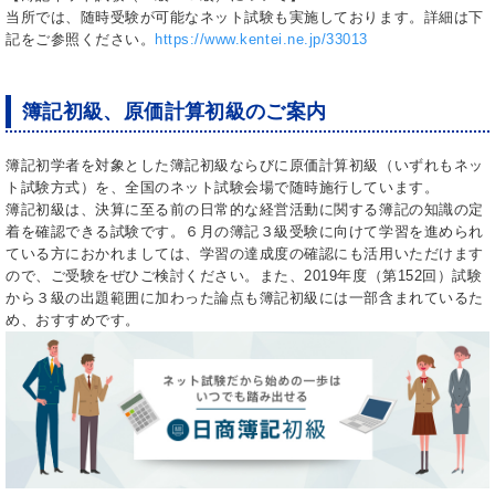
当所では、随時受験が可能なネット試験も実施しております。詳細は下
記をご参照ください。
https://www.kentei.ne.jp/33013
簿記初級、原価計算初級のご案内
簿記初学者を対象とした簿記初級ならびに原価計算初級（いずれもネッ
ト試験方式）を、全国のネット試験会場で随時施行しています。
簿記初級は、決算に至る前の日常的な経営活動に関する簿記の知識の定
着を確認できる試験です。６月の簿記３級受験に向けて学習を進められ
ている方におかれましては、学習の達成度の確認にも活用いただけます
ので、ご受験をぜひご検討ください。また、2019年度（第152回）試験
から３級の出題範囲に加わった論点も簿記初級には一部含まれているた
め、おすすめです。