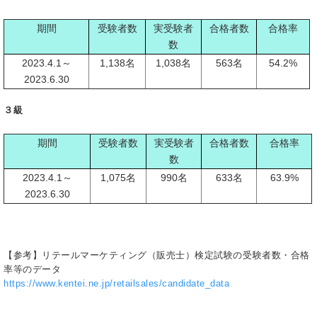
期間
受験者数
実受験者
合格者数
合格率
数
2023.4.1～
1,138名
1,038名
563名
54.2%
2023.6.30
３級
期間
受験者数
実受験者
合格者数
合格率
数
2023.4.1～
1,075名
990名
633名
63.9%
2023.6.30
【参考】リテールマーケティング（販売士）検定試験の受験者数・合格
率等のデータ
https://www.kentei.ne.jp/retailsales/candidate_data