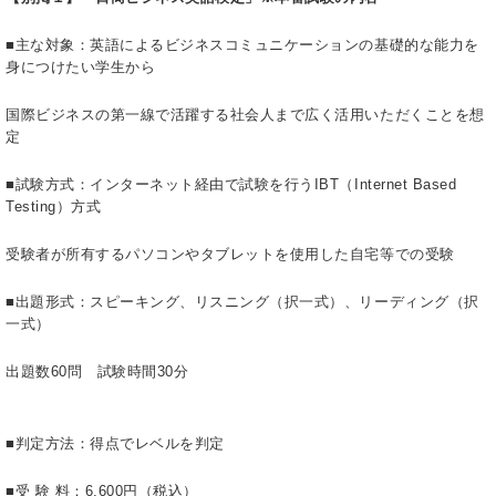
■主な対象：英語によるビジネスコミュニケーションの基礎的な能力を
身につけたい学生から
国際ビジネスの第一線で活躍する社会人まで広く活用いただくことを想
定
■試験方式：インターネット経由で試験を行うIBT（Internet Based
Testing）方式
受験者が所有するパソコンやタブレットを使用した自宅等での受験
■出題形式：スピーキング、リスニング（択一式）、リーディング（択
一式）
出題数60問 試験時間30分
■判定方法：得点でレベルを判定
■受 験 料：6,600円（税込）