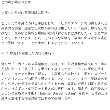
どの声が聞かれます。
＜新しい形式の英語試験に期待＞
こうした力を身につける手段として、「ビジネスシーンで必要とされる
英語力を測定・認定する試験があれば活用したい」「会議、旅行などで
はなく、交渉など複雑な場面設定の試験があれば挑戦したい」などの声
が寄せられています。また、そのような試験を「会場に出向かず自宅な
どで受験できる」ことが求められるようになっています。
＜｢即答力｣を重視した内容に移行＞
従来の「日商ビジネス英語検定」では、主に貿易書類や英文レター等の
定型に沿って「書く力」を重視してきましたが、ニーズの変化を踏ま
え、リニューアル後は「即答力」を重視した試験とし、新たにスピーキ
ングとリスニングの問題を導入することとしました。また、受験者の英
語力やその伸長度を把握しやすくするため、級別に合否を判定する方式
から、得点でレベル判定をする方式に移行します。加えて、自宅等のパ
ソコンで受験できるIBT（Internet Based Testing）方式を、日本商工会
議所が主催する検定試験では初めて採用します。