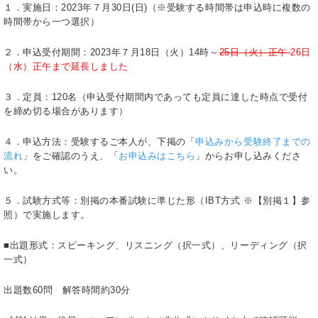
１．実施日：2023年７月30日(日)（※受験する時間帯は申込時に複数の
時間帯から一つ選択）
２．申込受付期間：2023年７月18日（火）14時～
25日（火）正午
26日
（水）正午まで延長しました
３．定員：120名（申込受付期間内であっても定員に達した時点で受付
を締め切る場合があります）
４．申込方法：受験するご本人が、下掲の「
申込みから受験終了までの
流れ
」をご確認のうえ、「
お申込みはこちら
」からお申し込みくださ
い。
５．試験方式等：別掲の本番試験に準じた形（IBT方式 ※【別掲１】参
照）で実施します。
■出題形式：スピーキング、リスニング（択一式）、リーディング（択
一式）
出題数60問 解答時間約30分