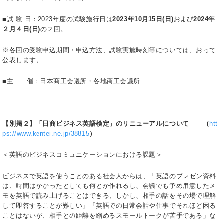
■試 験 日：
2023
年度の試験施行日は
2023
年10月15日(日)
および
2024
年
２月４日(日)
の２回。
※各回の受験申込期間・申込方法、試験実施時刻等については、おって
公表します。
■主 催：日本商工会議所・各地商工会議所
【別掲２】「日商ビジネス英語検定」のリニューアルについて
（
htt
ps://www.kentei.ne.jp/38815
）
＜英語のビジネスコミュニケーションにおける課題＞
ビジネスで英語を使うことのある社会人からは、「英語のプレゼン資料
は、時間はかかったとしても何とか作れるし、会議でも予め用意したメ
モを英語で読み上げることはできる。しかし、相手の話をその場で理解
して即答することが難しい」「英語での日常会話や仕事でそれほど困る
ことはないが、相手との距離を縮めるスモールトークが苦手である」な