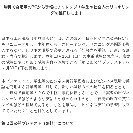
無料で自宅等のPCから手軽にチャレンジ！学生や社会人のリスキリン
グを後押しします
日本商工会議所（小林健会頭）は、このほど「日商ビジネス英語検定」
をリニューアルし、本年度から、スピーキング、リスニングの問題を導
入するなど、ビジネス現場で必要とされる「即答力を重視した新たな形
式・内容で施行します。本年10月15日（日）の本番試験に先立ち、
実際
の試験に準じた形で試験内容を体験できる「第２回公開プレテスト」を
７月30日(日)に実施
します。
本プレテストは、学生等のビジネス英語学習者およびビジネス現場で英
語を使用する就業者等に対して、新しい試験方式の周知を図るととも
に、無料で自宅等のＰＣで手軽に事前体験することで、「実際のビジネ
スシーンではどのような英語力が求められるのか」「自身の現在の英語
レベルはどの程度であるか」などを確認し、ビジネス英語の学習に役立
てていただくことを目的としています。
第２回公開プレテスト（無料）について