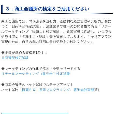
３．商工会議所の検定をご活用ください
商工会議所では、財務諸表を読む力、基礎的な経営管理や分析力が身に
つく「日商簿記検定試験」、流通業界で唯一の公的資格である「リテー
ルマーケティング（販売士）検定試験」、企業実務に直結し、いつでも
受験可能な「各種ネット試験」等を実施しております。キャリアプラン
実現のため、自己の能力証明に是非受験をご検討ください。
◆企業が求める資格第1位！！
日商簿記検定試験
◆マーケティング力強化で流通・小売をリードする
リテールマーケティング（販売士）検定試験
◆商工会議所のネット試験でステップアップ！
ネット試験（
日商ＰＣ
、
日商プログラミング
、
電子会計実務
等）