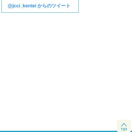
@jcci_kentei からのツイート