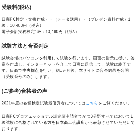
受験料(税込)
日商PC検定（文書作成）・（データ活用）・（プレゼン資料作成）1
級：10,480円（税込）
電子会計実務検定1級：10,480円（税込）
試験方法と合否判定
試験会場のパソコンを利用して試験を行います。画面の指示に従い、答
案を作成し、インターネットを介して日商に送信して、試験は終了で
す。日商で中央採点を行い、約1ヵ月後、本サイトに合否結果を公開
（受験番号のみ）します。
(ご参考)合格者の声
2021年度の各種検定試験最優秀者については
こちら
をご覧ください。
日商PCプロフェッショナル認定証申請者でかつ3分野すべてにおいて1
級試験に合格されている方を日本商工会議所から表彰させていただいて
おります。