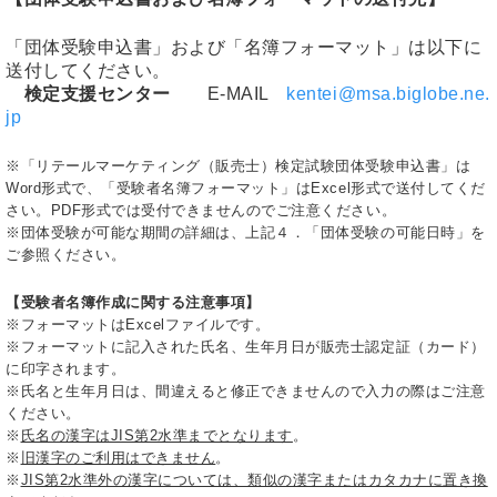
「団体受験申込書」および「名簿フォーマット」は以下に
送付してください。
検定支援センター
E-MAIL
kentei@msa.biglobe.ne.
jp
※「リテールマーケティング（販売士）検定試験団体受験申込書」は
Word形式で、「受験者名簿フォーマット」はExcel形式で送付してくだ
さい。PDF形式では受付できませんのでご注意ください。
※団体受験が可能な期間の詳細は、上記４．「団体受験の可能日時」を
ご参照ください。
【受験者名簿作成に関する注意事項】
※フォーマットはExcelファイルです。
※フォーマットに記入された氏名、生年月日が販売士認定証（カード）
に印字されます。
※氏名と生年月日は、間違えると修正できませんので入力の際はご注意
ください。
※
氏名の漢字はJIS第2水準までとなります
。
※
旧漢字のご利用はできません
。
※
JIS第2水準外の漢字については、類似の漢字またはカタカナに置き換