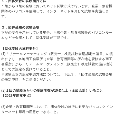
１．団体受験の試験施行方法
１級から３級の全級においてネット試験方式で行います。企業・教育機
関等のパソコンを使用して、インターネットを介して試験を実施しま
す。
２．団体受験の試験会場
下記の要件を満たしている場合、当該企業・教育機関等のパソコンルー
ムなどを会場として、団体受験が可能です。
【団体受験の施行要件】
(1)「リテールマーケティング（販売士）検定試験会場認定申請書」の提
出により、各地商工会議所（企業・教育機関等の所在地を管轄する商工
会議所）から、リテールマーケティング（販売士）検定試験の施行機関
としての認定を受けていること。
※試験会場の認定申請方法については、下記３．「団体受験の試験会場
の認定申請」をご参照ください。
(2)
１回の試験あたりの受験者数が10名以上（全級合計）いること
【2022年度変更点】
(3)企業・教育機関等において、団体受験の施行に必要なパソコンとイン
ターネット環境の用意ができること。