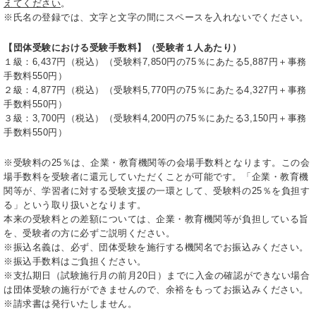
えてください
。
※氏名の登録では、文字と文字の間にスペースを入れないでください。
【団体受験における受験手数料】（受験者１人あたり）
１級：6,437円（税込）（受験料7,850円の75％にあたる5,887円＋事務
手数料550円）
２級：4,877円（税込）（受験料5,770円の75％にあたる4,327円＋事務
手数料550円）
３級：3,700円（税込）（受験料4,200円の75％にあたる3,150円＋事務
手数料550円）
※受験料の25％は、企業・教育機関等の会場手数料となります。この会
場手数料を受験者に還元していただくことが可能です。「企業・教育機
関等が、学習者に対する受験支援の一環として、受験料の25％を負担す
る」という取り扱いとなります。
本来の受験料との差額については、企業・教育機関等が負担している旨
を、受験者の方に必ずご説明ください。
※振込名義は、必ず、団体受験を施行する機関名でお振込みください。
※振込手数料はご負担ください。
※支払期日（試験施行月の前月20日）までに入金の確認ができない場合
は団体受験の施行ができませんので、余裕をもってお振込みください。
※請求書は発行いたしません。