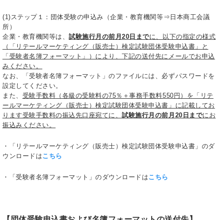
(1)ステップ１：団体受験の申込み（企業・教育機関等⇒日本商工会議
所）
企業・教育機関等は、
試験施行月の前月20日まで
に、以下の指定の様式
（「リテールマーケティング（販売士）検定試験団体受験申込書」と
「受験者名簿フォーマット」）により、下記の送付先にメールでお申込
みください。
なお、「受験者名簿フォーマット」のファイルには、必ずパスワードを
設定してください。
また、
受験手数料（各級の受験料の75％＋事務手数料550円）を「リテ
ールマーケティング（販売士）検定試験団体受験申込書」に記載してお
ります受験手数料の振込先口座宛てに、
試験施行月の前月20日まで
にお
振込みください。
・「リテールマーケティング（販売士）検定試験団体受験申込書」のダ
ウンロードは
こちら
・「受験者名簿フォーマット」のダウンロードは
こちら
【団体受験申込書および名簿フォーマットの送付先】