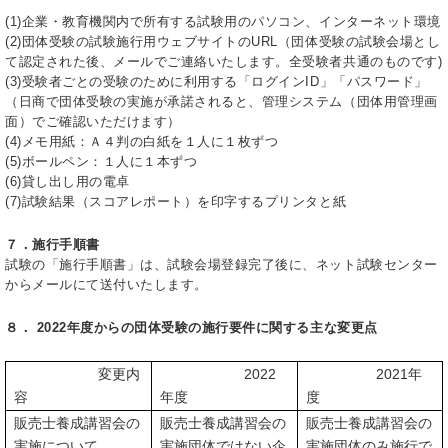
(1)企業・教育機関内で所有する試験用のパソコン、インターネット環境
(2)団体受験の試験施行用ウェブサイトのURL（団体受験の試験会場とし
て認定された後、メールでご連絡いたします。全受験者共通のものです)
(3)受験者ごとの受験のために利用する「ログインID」「パスワード」
（日商で団体受験の実施が承諾されると、管理システム（団体用管理画
面）でご確認いただけます）
(4)メモ用紙：Ａ４判の白紙を１人に１枚ずつ
(5)ボールペン：１人に１本ずつ
(6)貸し出し用の電卓
(7)試験結果（スコアレポート）を印字するプリンタと紙
７．施行手順書
試験の「施行手順書」は、試験会場登録完了後に、ネット試験センター
からメールにて送付いたします。
８． 2022年度からの団体受験の施行要件に関する主な変更点
変更内
2022
2021年
容
年度
度
販売士養成講習会の
販売士養成講習会の
販売士養成講習会の
実施について
実施団体ではない企
実施団体のみ施行で