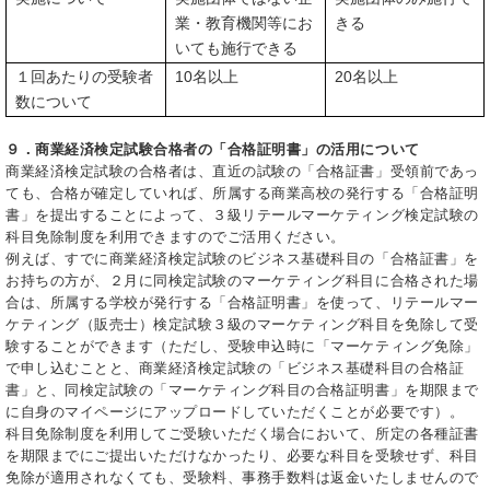
業・教育機関等にお
きる
いても施行できる
１回あたりの受験者
10名以上
20名以上
数について
９．商業経済検定試験合格者の「合格証明書」の活用について
商業経済検定試験の合格者は、直近の試験の「合格証書」受領前であっ
ても、合格が確定していれば、所属する商業高校の発行する「合格証明
書」を提出することによって、３級リテールマーケティング検定試験の
科目免除制度を利用できますのでご活用ください。
例えば、すでに商業経済検定試験のビジネス基礎科目の「合格証書」を
お持ちの方が、２月に同検定試験のマーケティング科目に合格された場
合は、所属する学校が発行する「合格証明書」を使って、リテールマー
ケティング（販売士）検定試験３級のマーケティング科目を免除して受
験することができます（ただし、受験申込時に「マーケティング免除」
で申し込むことと、商業経済検定試験の「ビジネス基礎科目の合格証
書」と、同検定試験の「マーケティング科目の合格証明書」を期限まで
に自身のマイページにアップロードしていただくことが必要です）。
科目免除制度を利用してご受験いただく場合において、所定の各種証書
を期限までにご提出いただけなかったり、必要な科目を受験せず、科目
免除が適用されなくても、受験料、事務手数料は返金いたしませんので