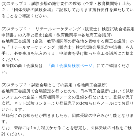
(1)ステップ１：試験会場の施行要件の確認（企業・教育機関等）上記
２．「団体受験の試験会場」に記載しております施行要件を満たしてい
ることをご確認ください。
(2)ステップ２：「リテールマーケティング（販売士）検定試験会場認定
申請書」の入手と提出(企業・教育機関等⇒各地商工会議所)
各地商工会議所（企業・教育機関等の所在地を管轄する商工会議所）か
ら「リテールマーケティング（販売士）検定試験会場認定申請書」を入
手し、必要事項を記入のうえ、申請書を受け取った商工会議所にご提出
ください。
※管轄の商工会議所は、
「商工会議所検索ページ」
にてご確認くださ
い。
(3)ステップ３：試験会場としての認定（各地商工会議所）
各地商工会議所で会場認定を行ったのち、日本商工会議所において試験
システムへの企業・教育機関等データの登録を行ないます。登録が完了
次第、ネット試験センターより登録完了のお知らせをメールにてお送り
いたします。
登録完了のお知らせが届きましたら、団体受験の申込みが可能となりま
す。
なお、登録には1ヵ月程度かかることを想定し、団体受験の日程をご検
討ください。