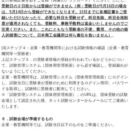
定の各種証書を必ずご登録（画像のアップロード）ください。ただし、
受験日の２日前からは登録ができません（例：受験日が5月16日の場合
は、5月14日から登録ができなくなります。13日までに各種証書をご登
録いただけなかったり、必要な科目を受験せず、科目免除、科目合格制
度が適用されなくても、受験料、事務手数料は返金いたしませんのでご
注意ください。また、これにともなう受験者の不便、費用、その他の個
人的損害について、日本商工会議所は何ら責任を負いません）
。
(4)ステップ４：企業・教育機関等における試験情報の確認（企業・教育
機関等⇒受験者）
上記ステップ３．の受験者情報の登録が行われているかどうかについ
て、試験管理システム（団体用管理画面）から必ず確認し、登録漏れが
ないようにしてください。
企業・教育機関等は、試験管理システム（団体用管理画面）にログイン
し、試験当日に受験者が受験のために利用するログイン用ID、パスワー
ドを取得し、試験時に受験者に配布してください。
※「試験管理システム（団体用管理画面）」のURLは、団体受験の試験
会場として認定された後、ネット試験センターからメールにてご連絡い
たします。
６．試験会場が準備するもの
企業・教育機関等では、試験当日以下のものをご準備ください。