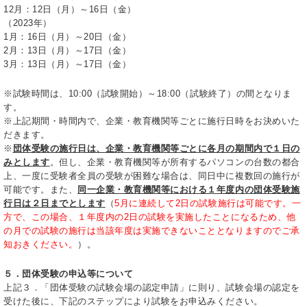
12月：12日（月）～16日（金）
（2023年）
1月：16日（月）～20日（金）
2月：13日（月）～17日（金）
3月：13日（月）～17日（金）
※試験時間は、10:00（試験開始）～18:00（試験終了）の間となりま
す。
※上記期間・時間内で、企業・教育機関等ごとに施行日時をお決めいた
だきます。
※
団体受験の施行日は、企業・教育機関等ごとに各月の期間内で１日の
みとします
。但し、企業・教育機関等が所有するパソコンの台数の都合
上、一度に受験者全員の受験が困難な場合は、同日中に複数回の施行が
可能です。また、
同一企業・教育機関等における１年度内の団体受験施
行日は２日までとします
（
5月に連続して2日の試験施行は可能です。一
方で、この場合、１年度内の2日の試験を実施したことになるため、他
の月での試験の施行は当該年度は実施できないこととなりますのでご承
知おきください。
）。
５．団体受験の申込等について
上記３．「団体受験の試験会場の認定申請」に則り、試験会場の認定を
受けた後に、下記のステップにより試験をお申込みください。