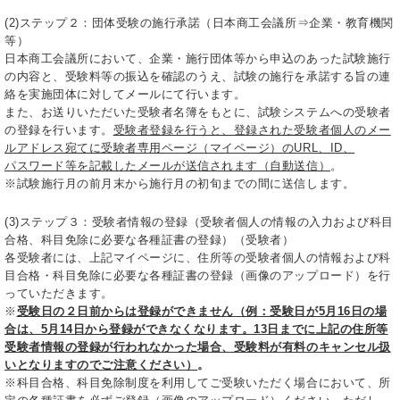
(2)ステップ２：団体受験の施行承諾（日本商工会議所⇒企業・教育機関
等）
日本商工会議所において、企業・施行団体等から申込のあった試験施行
の内容と、受験料等の振込を確認のうえ、試験の施行を承諾する旨の連
絡を実施団体に対してメールにて行います。
また、お送りいただいた受験者名簿をもとに、試験システムへの受験者
の登録を行います。
受験者登録を行うと、登録された受験者個人のメー
ルアドレス宛てに受験者専用ページ（マイページ）のURL、ID、
パスワード等を記載したメールが送信されます（自動送信）
。
※試験施行月の前月末から施行月の初旬までの間に送信します。
(3)ステップ３：受験者情報の登録（受験者個人の情報の入力および科目
合格、科目免除に必要な各種証書の登録）（受験者）
各受験者には、上記マイページに、住所等の受験者個人の情報および科
目合格・科目免除に必要な各種証書の登録（画像のアップロード）を行
っていただきます。
※
受験日の２日前からは登録ができません（例：受験日が5月16日の場
合は、5月14日から登録ができなくなります。13日までに上記の住所等
受験者情報の登録が行われなかった場合、受験料が有料のキャンセル扱
いとなりますのでご注意ください）
。
※科目合格、科目免除制度を利用してご受験いただく場合において、所