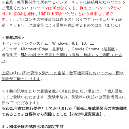
※企業・教育機関等で所有するインターネットに接続可能なパソコンを
ご用意ください（
パソコンは10台なくても、例えば、パソコン2台で１
日に5回試験を施行し10名以上受験いただくという運用も可能で
す。
）。パソコン等の推奨環境は以下のとおりです（セキュリティ設
定・ネットワーク設定等により受験を保証するものではありません）
＜推奨環境＞
オペレーティングシステム：Windows：8.1、10、11
ブラウザ：Microsoft Edge（最新版）、Google Chrome（最新版）
通信速度：
5Mbps以上の安定した回線（有線、無線）をご利用くださ
い
。
上記の(1)～(3)の要件を満たした企業・教育機関等においてのみ、団体
受験が可能となります
。
※１回の試験あたりの受験者数が10名に満たない場合は、「個人受験」
にてご受験いただきます（受験申込み、受験料の支払いは受験者個人に
行っていただきます）。
※
2021年度に施行要件としておりました「販売士養成講習会の実施団体
であること」は要件から削除しました【2022年度変更点】
。
３．団体受験の試験会場の認定申請