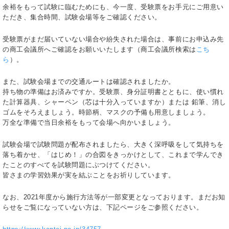
余裕をもって試験に臨むためにも、今一度、受験票をお手元にご用意い
ただき、集合時間、試験会場等をご確認ください。
受験票がまだ届いていない場合や紛失された場合は、事前にお申込み先
の商工会議所へご確認をお願いいたします（商工会議所検索は
こち
ら
）。
また、試験会場までの交通ルートは確認されましたか。
持ち物の準備はお済みですか。受験票、身分証明書とともに、使い慣れ
た計算器具、シャーペン（芯は十分入っていますか）または 鉛筆、消し
ゴムをそろえましょう。時節柄、マスクの予備も用意しましょう。
万全な準備で当日余裕をもって会場へ向かいましょう。
試験会場で試験問題が配布されましたら、大きく深呼吸をして気持ちを
落ち着かせ、「はじめ！」の合図をきっかけとして、これまで学んでき
たことのすべてを試験問題にぶつけてください。
皆さまの学習効果が実を結ぶことをお祈りしています。
なお、2021年度から施行方法等が一部変更となっております。まだお知
らせをご覧になっていない方は、下記ページをご参照ください。