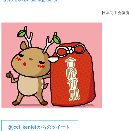
https://www.kentei.ne.jp/34757
日本商工会議所
@jcci_kentei からのツイート