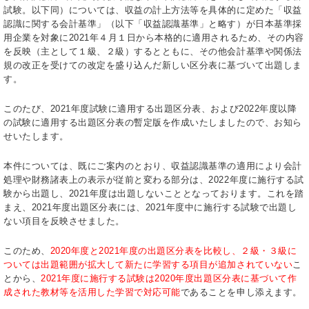
試験。以下同）については、収益の計上方法等を具体的に定めた「収益
認識に関する会計基準」（以下「収益認識基準」と略す）が日本基準採
用企業を対象に2021年４月１日から本格的に適用されるため、その内容
を反映（主として１級、２級）するとともに、その他会計基準や関係法
規の改正を受けての改定を盛り込んだ新しい区分表に基づいて出題しま
す。
このたび、2021年度試験に適用する出題区分表、および2022年度以降
の試験に適用する出題区分表の暫定版を作成いたしましたので、お知ら
せいたします。
本件については、既にご案内のとおり、収益認識基準の適用により会計
処理や財務諸表上の表示が従前と変わる部分は、2022年度に施行する試
験から出題し、2021年度は出題しないこととなっております。これを踏
まえ、2021年度出題区分表には、2021年度中に施行する試験で出題し
ない項目を反映させました。
このため、
2020年度と2021年度の出題区分表を比較し、２級・３級に
ついては出題範囲が拡大して新たに学習する項目が追加されていない
こ
とから、
2021年度に施行する試験は2020年度出題区分表に基づいて作
成された教材等を活用した学習で対応可能
であることを申し添えます。