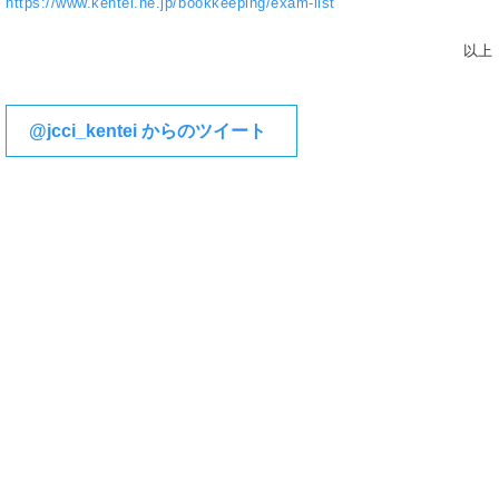
https://www.kentei.ne.jp/bookkeeping/exam-list
以上
@jcci_kentei からのツイート