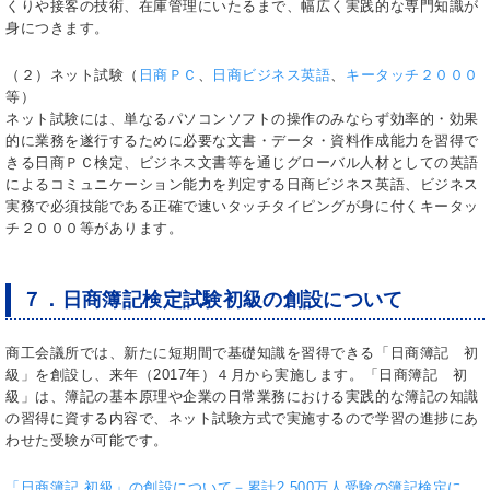
くりや接客の技術、在庫管理にいたるまで、幅広く実践的な専門知識が
身につきます。
（２）ネット試験（
日商ＰＣ
、
日商ビジネス英語
、
キータッチ２０００
等）
ネット試験には、単なるパソコンソフトの操作のみならず効率的・効果
的に業務を遂行するために必要な文書・データ・資料作成能力を習得で
きる日商ＰＣ検定、ビジネス文書等を通じグローバル人材としての英語
によるコミュニケーション能力を判定する日商ビジネス英語、ビジネス
実務で必須技能である正確で速いタッチタイピングが身に付くキータッ
チ２０００等があります。
７．日商簿記検定試験初級の創設について
商工会議所では、新たに短期間で基礎知識を習得できる「日商簿記 初
級」を創設し、来年（2017年）４月から実施します。「日商簿記 初
級」は、簿記の基本原理や企業の日常業務における実践的な簿記の知識
の習得に資する内容で、ネット試験方式で実施するので学習の進捗にあ
わせた受験が可能です。
「日商簿記 初級」の創設について－累計2,500万人受験の簿記検定に、