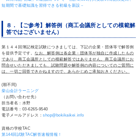
短期間で基礎知識を習得できる初級を新設－
８．【ご参考】解答例（商工会議所としての模範解
答ではございません）
第１４４回簿記検定試験につきましては、下記の企業・団体等で解答例
を提供予定です。
なお、解答例は各企業・団体等が独自に作成したもの
であり、商工会議所としての模範解答ではありません。商工会議所にお
問合せいただきましても、試験問題や解答例の内容についてのご質問に
は、一切ご回答できかねますので、あらかじめご承知おきください。
(順不同)
柴山会計ラーニング
（お問い合わせ先）
担当者名：水野
電話番号：03-6265-9540
電子メールアドレス：
shop@bokikaikei.info
資格の学校TAC
第144回試験TAC解答速報情報！