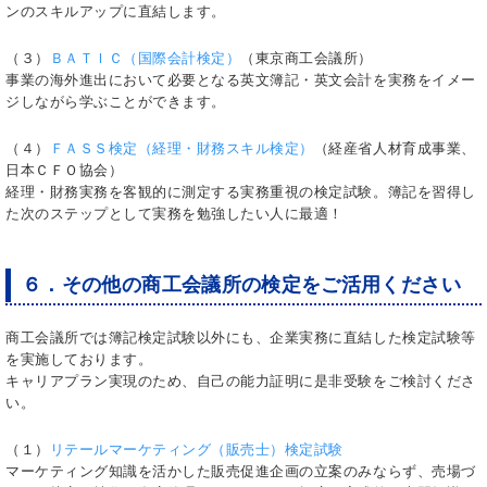
ンのスキルアップに直結します。
（３）
ＢＡＴＩＣ（国際会計検定）
（東京商工会議所）
事業の海外進出において必要となる英文簿記・英文会計を実務をイメー
ジしながら学ぶことができます。
（４）
ＦＡＳＳ検定（経理・財務スキル検定）
（経産省人材育成事業、
日本ＣＦＯ協会）
経理・財務実務を客観的に測定する実務重視の検定試験。簿記を習得し
た次のステップとして実務を勉強したい人に最適！
６．その他の商工会議所の検定をご活用ください
商工会議所では簿記検定試験以外にも、企業実務に直結した検定試験等
を実施しております。
キャリアプラン実現のため、自己の能力証明に是非受験をご検討くださ
い。
（１）
リテールマーケティング（販売士）検定試験
マーケティング知識を活かした販売促進企画の立案のみならず、売場づ