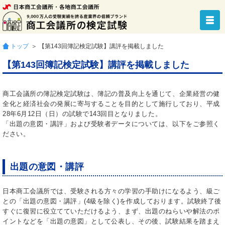
トップ
＞ 【第143回簿記検定試験】講評を掲載しました
【第143回簿記検定試験】講評を掲載しました
商工会議所の簿記検定試験は、簿記の普及向上を通じて、企業経営の健
全化と経済社会の発展に寄与することを目的として施行しており、平成
28年6月12日（日）の試験で143回目となりました。
「出題の意図・講評」および受験者データについては、以下をご参照く
ださい。
出題の意図・講評
日本商工会議所では、受験される方々の学習の手助けになるよう、級ご
との「出題の意図・講評」(4級を除く)を作成しております。試験終了後
すぐに復習に役立てていただけるよう、まず、出題のねらいや解法のポ
イントなどを「出題の意図」として公表し、その後、試験結果を踏まえ