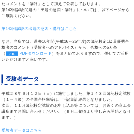
たコメントを「講評」として加えて公表しております。
第143回試験問題の「出題の意図・講評」については、以下ページから
ご確認ください。
第143回試験の出題の意図・講評はこちら
なお、当所では、過去10年間(平成16～25年度)の簿記検定1級最優秀合
格者のコメント（受験者へのアドバイス）から、合格への5カ条
（
PDFダウンロード
）をまとめておりますので、併せてご活用
いただけますと幸いです。
受験者データ
平成２８年６月１２日（日）に施行しました、第１４３回簿記検定試験
（１～４級）の全国合格率等は、下記集計結果となりました。
次回、１１月簿記検定試験のお申し込み等については、お近くの商工会
議所までお問い合わせください。（９月上旬頃より申し込み開始となり
ます。）
受験者データはこちら