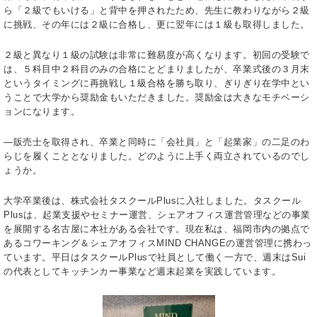
ら「２級でもいける」と背中を押されたため、先生に教わりながら２級
に挑戦、その年には２級に合格し、更に翌年には１級も取得しました。
２級と異なり１級の試験は非常に難易度が高くなります。初回の受験で
は、５科目中２科目のみの合格にとどまりましたが、卒業式後の３月末
というタイミングに再挑戦し１級合格を勝ち取り、ぎりぎり在学中とい
うことで大学から奨励金もいただきました。奨励金は大きなモチベーシ
ョンになります。
―販売士を取得され、卒業と同時に「会社員」と「起業家」の二足のわ
らじを履くこととなりました。どのように上手く両立されているのでし
ょうか。
大学卒業後は、株式会社タスクールPlusに入社しました。タスクール
Plusは、起業支援やセミナー運営、シェアオフィス運営管理などの事業
を展開する名古屋に本社がある会社です。現在私は、福岡市内の拠点で
あるコワーキング＆シェアオフィスMIND CHANGEの運営管理に携わっ
ています。平日はタスクールPlusで社員として働く一方で、週末はSui
の代表としてキッチンカー事業など週末起業を実践しています。