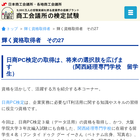
トップ
＞
輝く資格取得者
＞ 輝く資格取得者 その27
輝く資格取得者 その27
日商PC検定の取得は、将来の選択肢を広げま
す
（関西経理専門学校 留学
生）
資格を活かして、活躍する方を紹介する本コーナー。
日商PC検定
は、企業実務に必要なIT利活用に関する知識やスキルの習得
に役立つ資格です。
今回は、日商PC検定３級（データ活用）の資格を取得し、かつ、大阪
学院大学３年次編入試験にも合格した、
関西経理専門学校
に在籍する留
学生４名（フン タイ ドゥク グー イーさん（ベトナム出身、写真右）、