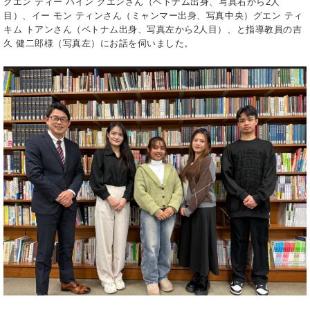
グエン ティー ハイン グエンさん（ベトナム出身、写真右から2人
目）、イー モン ティンさん（ミャンマー出身、写真中央）グエン ティ
キム トアンさん（ベトナム出身、写真左から2人目）、と指導教員の吉
久 健二郎様（写真左）にお話を伺いました。