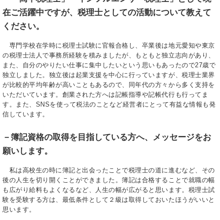
在ご活躍中ですが、税理士としての活動について教えて
ください。
専門学校在学時に税理士試験に官報合格し、卒業後は地元愛知や東京
の税理士法人で事務所経験を積みましたが、もともと独立志向があり、
また、自分のやりたい仕事に集中したいという思いもあったので27歳で
独立しました。独立後は起業支援を中心に行っていますが、税理士業界
が比較的平均年齢が高いこともあるので、同年代の方々から多く支持を
いただいています。創業された方へは記帳指導や記帳代行も行ってま
す。また、SNSを使って税法のことなど経営者にとって有益な情報も発
信しています。
－簿記資格の取得を目指している方へ、メッセージをお
願いします。
私は高校生の時に簿記と出会ったことで税理士の道に進むなど、その
後の人生を切り開くことができました。簿記は合格することで就職の幅
も広がり給料もよくなるなど、人生の幅が広がると思います。税理士試
験を受験する方は、最低条件として２級は取得しておいたほうがいいと
思います。