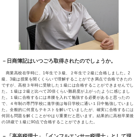
－日商簿記はいつごろ取得されたのでしょうか。
商業高校在学時に、1年生で３級、２年生で２級に合格しました。2
級、3級は授業を聞くくらいで理解することができ満点で合格できたの
ですが、高校３年時に受験した１級には合格することができませんでし
た。１級は２級と比べて20倍くらい難易度が上がったように感じまし
た。１級に合格するには本腰を入れて勉強する必要があると思ったの
で、４年制の専門学校に進学後は毎日学校に通い１日中勉強していまし
た。全般的に何度もテキストを解いていましたが、確実に合格するには
何回も問題を解くことがやはり重要だと思います。結果的に高校卒業後
の18歳で１級に90点で合格することができました。
－「高卒税理士」「インフルエンサー税理士」として現