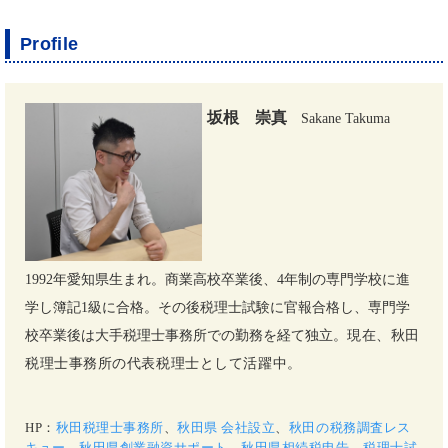
Profile
坂根 崇真
Sakane Takuma
1992年愛知県生まれ。商業高校卒業後、4年制の専門学校に進
学し簿記1級に合格。その後税理士試験に官報合格し、専門学
校卒業後は大手税理士事務所での勤務を経て独立。
現在、秋田
税理士事務所の代表税理士として活躍中。
HP：
秋田税理士事務所
、
秋田県 会社設立
、
秋田の税務調査レス
キュー
、
秋田県創業融資サポート
、
秋田県相続税申告
、
税理士試