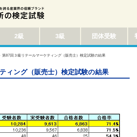
2級
3級
団体受験
養
＞ 第87回３級リテールマーケティング（販売士）検定試験の結果
ケティング（販売士）検定試験の結果