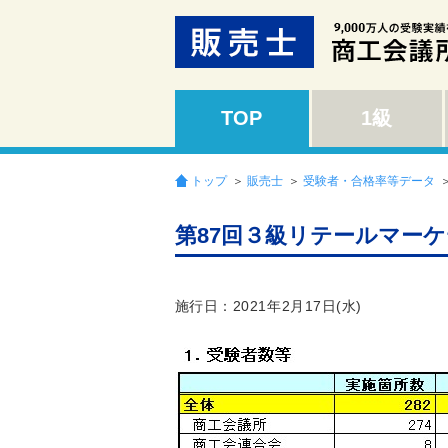
TOP
1級
トップ
＞
販売士
＞
受験者・合格率等データ
第87回３級リテールマー
施行日：2021年2月17日(水)