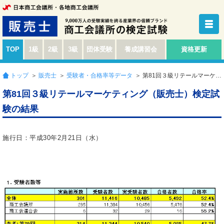
TOP
1級
2級
3級
団体受験
養成講習会
資格更新
トップ
＞
販売士
＞
受験者・合格率等データ
＞ 第81回３級リテールマーケティング（販売士）検定試験の結果
第81回３級リテールマーケティング（販売士）検定試
験の結果
施行日：平成30年2月21日（水）