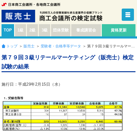
TOP
1級
2級
3級
団体受験
養成講習会
資格更新
トップ
＞
販売士
＞
受験者・合格率等データ
＞ 第７９回３級リテールマーケティング（販売士）検定試験の結果
第７９回３級リテールマーケティング（販売士）検定
試験の結果
施行日：平成29年2月15日（水）