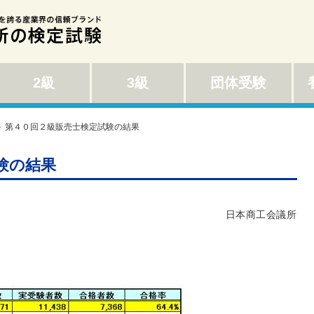
2級
3級
団体受験
養
＞ 第４０回２級販売士検定試験の結果
験の結果
日本商工会議所