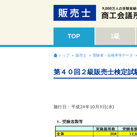
TOP
1級
トップ
＞
販売士
＞
受験者・合格率等データ
第４０回２級販売士検定試
施行日：平成24年10月3日(水)