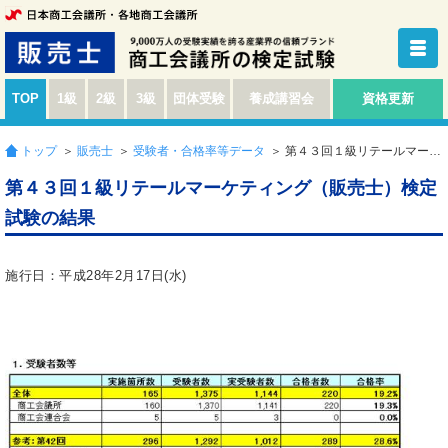
TOP
1級
2級
3級
団体受験
養成講習会
資格更新
トップ
＞
販売士
＞
受験者・合格率等データ
＞ 第４３回１級リテールマーケティング（販売士）検定試験の結果
第４３回１級リテールマーケティング（販売士）検定
試験の結果
施行日：平成28年2月17日(水)