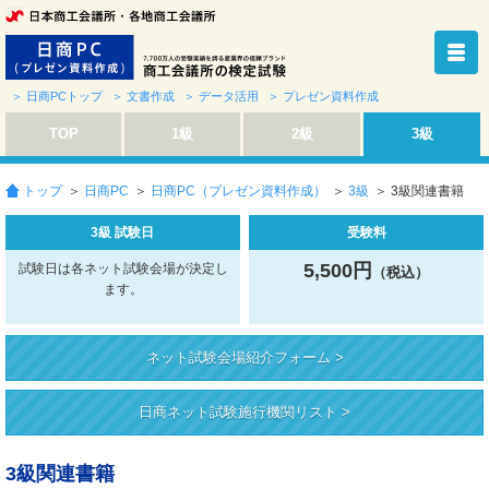
＞ 日商PCトップ
＞ 文書作成
＞ データ活用
＞ プレゼン資料作成
TOP
1級
2級
3級
トップ
＞
日商PC
＞
日商PC（プレゼン資料作成）
＞
3級
＞ 3級関連書籍
3級 試験日
受験料
5,500円
試験日は各ネット試験会場が決定し
（税込）
ます。
ネット試験会場紹介フォーム >
日商ネット試験施行機関リスト >
3級関連書籍