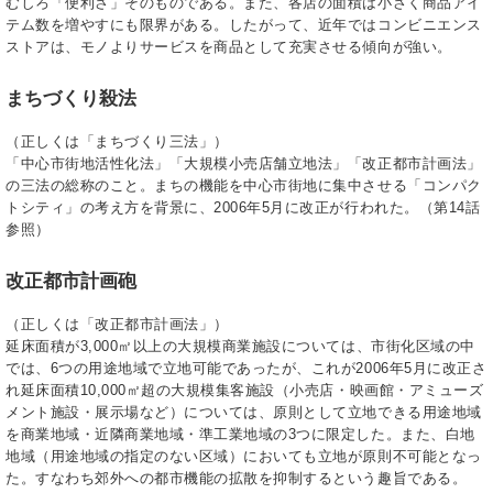
むしろ「便利さ」そのものである。また、各店の面積は小さく商品アイ
テム数を増やすにも限界がある。したがって、近年ではコンビニエンス
ストアは、モノよりサービスを商品として充実させる傾向が強い。
まちづくり殺法
（正しくは「まちづくり三法」）
「中心市街地活性化法」「大規模小売店舗立地法」「改正都市計画法」
の三法の総称のこと。まちの機能を中心市街地に集中させる「コンパク
トシティ」の考え方を背景に、2006年5月に改正が行われた。（第14話
参照）
改正都市計画砲
（正しくは「改正都市計画法」）
延床面積が3,000㎡以上の大規模商業施設については、市街化区域の中
では、6つの用途地域で立地可能であったが、これが2006年5月に改正さ
れ延床面積10,000㎡超の大規模集客施設（小売店・映画館・アミューズ
メント施設・展示場など）については、原則として立地できる用途地域
を商業地域・近隣商業地域・準工業地域の3つに限定した。また、白地
地域（用途地域の指定のない区域）においても立地が原則不可能となっ
た。すなわち郊外への都市機能の拡散を抑制するという趣旨である。