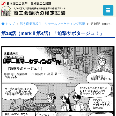
トップ
＞
戦う商業高校生 リテールマーケティング戦隊
＞ 第16話（markⅡ第4話）「迫撃サボタージュ！」
第16話（markⅡ第4話）「迫撃サボタージュ！」