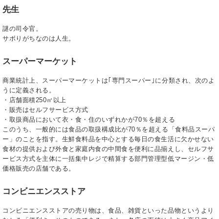
先生
謎の司令官。
サボりがちなのは人生。
スーパーマーケット
商業統計上、スーパーマーケットは｢専門スーパー｣に分類され、次のよ
うに定義される。
・店舗面積250㎡以上
・販売はセルフサービス方式
・取扱商品において衣・食・住のいずれかが70％を超える
このうち、一般的には食品の取扱構成比が70％を超える「食料品スーパ
ー」のことを指す。生鮮食料品を中心とする毎日の食生活に欠かせない
食材の提供および外食と家庭内食の中間食を便利に品揃えし、セルフサ
ービス方式を主体に一括集中レジで精算する部門管理型低マージン・低
価格販売の店舗である。
コンビニエンスストア
コンビニエンスストアの売り物は、食品、雑貨といった品物というより