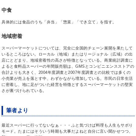
中食
具体的には食品のうち「弁当」「惣菜」「でき立て」を指す。
地域密着
スーパーマーケットについては、完全に全国的チェーン展開を果たして
いるところはない。ローカル（地域）またはリージョナル（広域）の出
店にとどまり、地域密着性の高さが特徴となっている。商業統計調査に
よると食料品スーパーの年間販売額は、GMSとコンビニエンスストアの
合計よりも大きく、2004年度調査と2007年度調査との比較では多くの
小売業が売上を落とす中、わずかながら増加している。市民の日常生活
に密着し、地に足がついた経営を特徴とするスーパーマーケットの堅実
さが裏づけられている。
筆者より
最近スーパーに行ってないなぁ・・・ふと気づけば料理も人生もサボり
モード。たまにはそういう時期も大事だよねと自分に言い聞かせつつ、