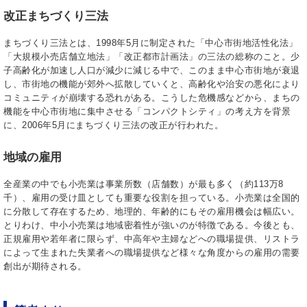
改正まちづくり三法
まちづくり三法とは、1998年5月に制定された「中心市街地活性化法」
「大規模小売店舗立地法」「改正都市計画法」の三法の総称のこと。少
子高齢化が加速し人口が減少に減じる中で、このまま中心市街地が衰退
し、市街地の機能が郊外へ拡散していくと、高齢化や治安の悪化により
コミュニティが崩壊する恐れがある。こうした危機感などから、まちの
機能を中心市街地に集中させる「コンパクトシティ」の考え方を背景
に、2006年5月にまちづくり三法の改正が行われた。
地域の雇用
全産業の中でも小売業は事業所数（店舗数）が最も多く（約113万8
千）、雇用の受け皿としても重要な役割を担っている。小売業は全国的
に分散して存在するため、地理的、年齢的にもその雇用機会は幅広い。
とりわけ、中小小売業は地域密着性が強いのが特徴である。今後とも、
正規雇用や若年者に限らず、中高年や主婦などへの職場提供、リストラ
によって生まれた失業者への職場提供など様々な角度からの雇用の需要
創出が期待される。