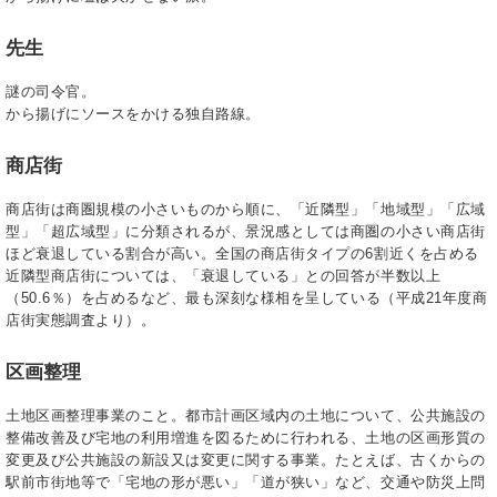
先生
謎の司令官。
から揚げにソースをかける独自路線。
商店街
商店街は商圏規模の小さいものから順に、「近隣型」「地域型」「広域
型」「超広域型」に分類されるが、景況感としては商圏の小さい商店街
ほど衰退している割合が高い。全国の商店街タイプの6割近くを占める
近隣型商店街については、「衰退している」との回答が半数以上
（50.6％）を占めるなど、最も深刻な様相を呈している（平成21年度商
店街実態調査より）。
区画整理
土地区画整理事業のこと。都市計画区域内の土地について、公共施設の
整備改善及び宅地の利用増進を図るために行われる、土地の区画形質の
変更及び公共施設の新設又は変更に関する事業。たとえば、古くからの
駅前市街地等で「宅地の形が悪い」「道が狭い」など、交通や防災上問