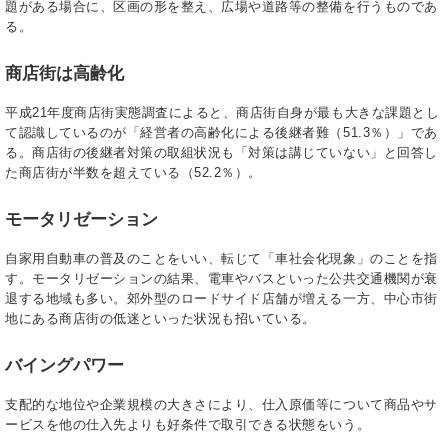
題がある場合に、区画の形を整え、広場や道路等の整備を行うものであ
る。
商店街は高齢化
平成21年度商店街実態調査によると、商店街自身が最も大きな課題とし
て認識しているのが「経営者の高齢化による後継者難（51.3％）」であ
る。商店街の後継者対策の取組状況も「対策は講じていない」と回答し
た商店街が半数を超えている（52.2％）。
モータリゼーション
自家用自動車の普及のことをいい、転じて「車社会化現象」のことを指
す。モータリゼーションの結果、電車やバスといった公共交通機関が衰
退する地域も多い。郊外型のロードサイド店舗が増える一方、中心市街
地にある商店街の低迷といった状況も招いている。
バイングパワー
支配的な地位や企業規模の大きさにより、仕入原価等について商品やサ
ービスを他の仕入先よりも好条件で取引できる状態をいう。