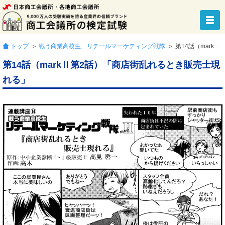
トップ
＞
戦う商業高校生 リテールマーケティング戦隊
＞ 第14話（markⅡ第2話）「商店街乱れるとき販売士現れる」
第14話（markⅡ第2話）「商店街乱れるとき販売士現
れる」