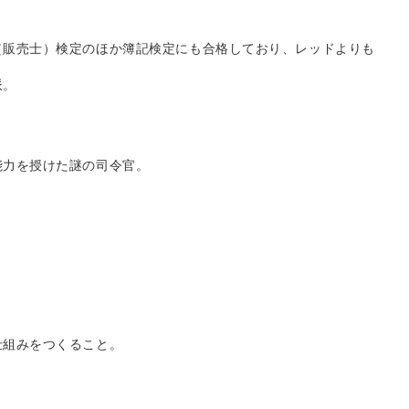
（販売士）検定のほか簿記検定にも合格しており、レッドよりも
派。
能力を授けた謎の司令官。
仕組みをつくること。