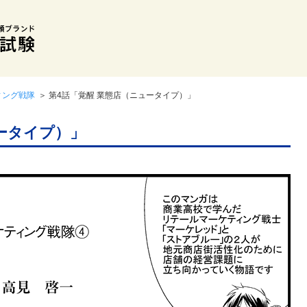
ィング戦隊
＞ 第4話「覚醒 業態店（ニュータイプ）」
ータイプ）」