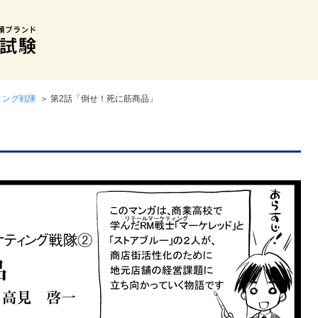
ィング戦隊
＞ 第2話「倒せ！死に筋商品」
」