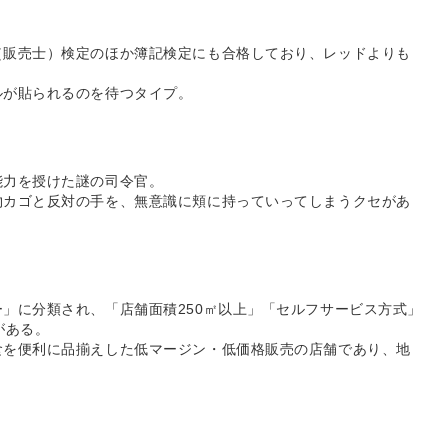
（販売士）検定のほか簿記検定にも合格しており、レッドよりも
ルが貼られるのを待つタイプ。
能力を授けた謎の司令官。
物カゴと反対の手を、無意識に頬に持っていってしまうクセがあ
」に分類され、「店舗面積250㎡以上」「セルフサービス方式」
がある。
食を便利に品揃えした低マージン・低価格販売の店舗であり、地