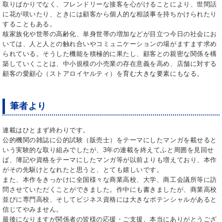
取りばかりでなく、フレンドリーな接客を心がけることにより、世間話
に花が咲いたり、ときには顧客から個人的な相談事を持ちかけられたり
することもある。
核家族化や世帯の高齢化、単身世帯の増加などが目立つ今日の社会にお
いては、人と人との触れ合いやコミュニケーションの場がますます求め
られている。そうした機能を積極的に果たし、顧客との親密な関係を構
築していくことは、中小規模の小売業の存在意義を高め、店舗に対する
顧客の愛顧心（ストアロイヤルティ）を育む大きな要素にもなる。
筆者より
連載はひとまず終わりです。
公的機関の雑誌に公的試験（販売士）をテーマにしたマンガを載せると
いう実験的な取り組みでしたが、3年の連載を終えてふと周囲を見回せ
ば、簿記や資格をテーマにしたマンガ等が以前よりも増えており、本作
がその先駆けとなれたと思うと、とても嬉しいです。
また、本作をきっかけに全国様々な商業高校、大学、商工会議所等に訪
問させていただくことができました。作中にも書きましたが、商業高校
並びに専門高校、そしてビジネス資格には大きなポテンシャルがあると
信じてやみません。
最後になりますが関係者の皆様の応援・ご支援、本当にありがとうござ