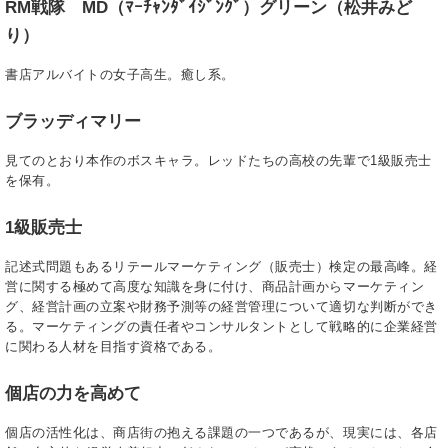
RM戦隊 MD（ﾏｰﾁｬﾝﾀﾞｲｼﾞﾝｸﾞ）グリーン（松井みど
り）
書店アルバイトの女子高生。癒し系。
ブラッディマリー
見てのとおり本作のボスキャラ。レッドたちの高校の先輩で1級販売士
を保有。
1級販売士
記述式問題もあるリテールマーケティング（販売士）検定の最高峰。経
営に関する極めて高度な知識を身に付け、商品計画からマーケティン
グ、経営計画の立案や財務予測等の経営管理について適切な判断ができ
る。マーケティングの責任者やコンサルタントとして戦略的に企業経営
に関わる人材を目指す資格である。
個店の力を高めて
個店の活性化は、商店街の抱える課題の一つであるが、現実には、各店