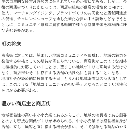
舗の自主的な経営改善努力に任されているのが実状である。しかし、今
後の商店街づくりにあたっては、商店街組織が個店の活性化に向けて、
仕入、マーチャンダイジング、ブランドづくりの共同化など店舗間連携
の促進、チャレンジショップを通じた新たな担い手の誘致などを行うと
ともに、コミュニティ形成に資する範囲で様々な協働主体を積極的に呼
び込む必要がある。
町の将来
商店街に対しては、望ましい地域コミュニティを形成し、地域の魅力を
発信する中核としての期待が寄せられている。商店街がこのような期待
に積極的に対応していくことは、望ましい地域づくりに寄与するだけで
なく、商店街やそこに存在する店舗の活性化にも資することになる。
地域社会が経済的に疲弊する今日、とりわけ地域密着型の商店街として
は、このような「地域コミュニティの担い手」となることにより活性化
をはかる必要がある。
暖かい商店主と商店街
地域密着性の高い中小小売業であるからこそ、地域の消費者である顧客
とのより密接な関係づくりが求められる。中小小売業では経営者自身が
店舗に立ち、顧客と直に接する機会が多い。そこでは単なる商品のやり