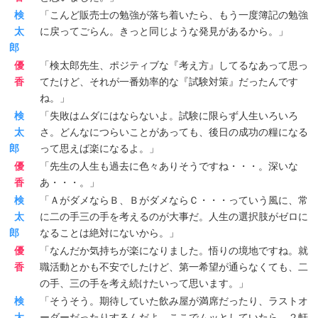
検
「こんど販売士の勉強が落ち着いたら、もう一度簿記の勉強
太
に戻ってごらん。きっと同じような発見があるから。」
郎
優
「検太郎先生、ポジティブな『考え方』してるなあって思っ
香
てたけど、それが一番効率的な『試験対策』だったんです
ね。」
検
「失敗はムダにはならないよ。試験に限らず人生いろいろ
太
さ。どんなにつらいことがあっても、後日の成功の糧になる
郎
って思えば楽になるよ。」
優
「先生の人生も過去に色々ありそうですね・・・。深いな
香
あ・・・。」
検
「ＡがダメならＢ、ＢがダメならＣ・・・っていう風に、常
太
に二の手三の手を考えるのが大事だ。人生の選択肢がゼロに
郎
なることは絶対にないから。」
優
「なんだか気持ちが楽になりました。悟りの境地ですね。就
香
職活動とかも不安でしたけど、第一希望が通らなくても、二
の手、三の手を考え続けたいって思います。」
検
「そうそう。期待していた飲み屋が満席だったり、ラストオ
太
ーダーだったりするんだよ。ここでムッとしていたら、２軒