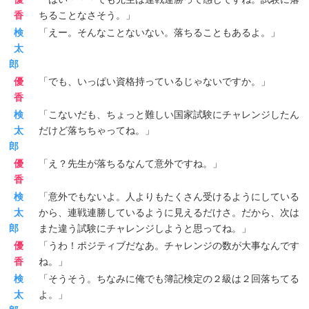
香
ちることなさそう。」
検
「えー。そんなことないない。落ちることもあるよ。」
太
郎
優
「でも、いっぱい資格持っているじゃないですか。」
香
検
「こないだも、ちょっと難しい国家試験にチャレンジしたん
太
だけど落ちちゃってね。」
郎
優
「え？先生が落ちるなんて意外ですね。」
香
検
「意外でもないよ。人よりもたくさん受けるようにしている
太
から、連戦連勝しているように見えるだけさ。だから、次は
郎
また違う試験にチャレンジしようと思ってね。」
優
「うわ！ポジティブだなあ。チャレンジの数が大事なんです
香
ね。」
検
「そうそう。ちなみに俺でも簿記検定の２級は２回落ちてる
太
よ。」