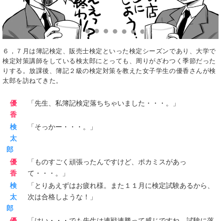
６，７月は簿記検定、販売士検定といった検定シーズンであり、大学で
検定対策講師をしている検太郎にとっても、周りがざわつく季節だった
りする。放課後、簿記２級の検定対策を教えた女子学生の優香さんが検
太郎を訪ねてきた。
優
「先生、私簿記検定落ちちゃいました・・・。」
香
検
「そっかー・・・。」
太
郎
優
「ものすごく頑張ったんですけど、ポカミスがあっ
香
て・・・。」
検
「とりあえずはお疲れ様。また１１月に検定試験あるから、
太
次は合格しような！」
郎
優
「はい・・・でも先生は連戦連勝って感じですね。試験に落