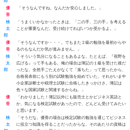
郎
優
「そうなんですね。なんだか安心しました。」
香
検
「うまくいかなかったときは、「二の手、三の手」を考える
太
ことが重要なんだ。受け続けてればいつか受かるよ。」
郎
優
「そうなんですか・・・。でもまた２級の勉強を最初からや
香
るのもなんだか気が進みません。」
検
「そういう気分になることもあるよな。たとえば、『視野を
太
広げる』って手もある。俺の場合は簿記の１級を受けた後だ
郎
ったな。全然手ごたえがなくて「落ちた」って思ったから、
合格発表前にもう別の試験勉強を始めていた。それがいま中
小企業診断士や税理士試験に合格したきっかけさ。簿記は
色々な国家試験と関連するからね。」
優
「わかりました！簿記以外にも販売士とかビジネス英語と
香
か、気になる検定試験があったので、どんどん受けてみたい
と思います。」
検
「そうだな。優香の場合は検定試験の勉強を通じてビジネス
太
に役立つ知識を得ることだったからな。そのあたりの資格は