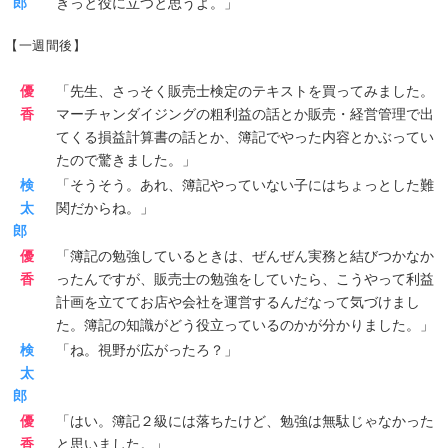
郎
きっと役に立つと思うよ。」
【一週間後】
優
「先生、さっそく販売士検定のテキストを買ってみました。
香
マーチャンダイジングの粗利益の話とか販売・経営管理で出
てくる損益計算書の話とか、簿記でやった内容とかぶってい
たので驚きました。」
検
「そうそう。あれ、簿記やっていない子にはちょっとした難
太
関だからね。」
郎
優
「簿記の勉強しているときは、ぜんぜん実務と結びつかなか
香
ったんですが、販売士の勉強をしていたら、こうやって利益
計画を立ててお店や会社を運営するんだなって気づけまし
た。簿記の知識がどう役立っているのかが分かりました。」
検
「ね。視野が広がったろ？」
太
郎
優
「はい。簿記２級には落ちたけど、勉強は無駄じゃなかった
香
と思いました。」