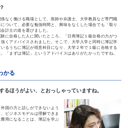
？
関係なく働ける職場として、医師や弁護士、大学教員など専門職
事について、必要な勉強時間と、興味をなくした場合でも「取り
認会計士の道を選びました。
試験に合格した人に聞いたところ、「日商簿記１級合格の力がつ
と強くアドバイスされました。そこで、大学入学と同時に簿記学
ているうちに簿記が得意科目になり、大学２年で１級に合格する
た。「まずは簿記」というアドバイスはありがたかったですね。
わかる
するほうがよい、とおっしゃっていますね。
と外国の方と話しができないよう
し、ビジネスモデルは理解できま
は費用になることは、簿記を学ぶ