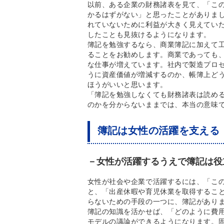
以前、ある企業の財務諸表を見て、「こ
かるはずがない」と思ったことがありま
れていないために利益が大きく見えてい
したことも見抜けるようになります。
簿記を勉強するなら、商業簿記に加えて
ることをお勧めします。商業であっても
な仕事が増えています。社内で製造プロ
うに資産価値が増減するのか、帳簿上ど
ほうがいいと思います。
「簿記を勉強しなくても財務諸表は読め
のかを分からないままでは、本当の意味
簿記は女性の活躍を支える
－女性が活躍するうえで簿記は役
女性が社会や企業で活躍するには、「こ
と、「出産休暇や育児休業を取得するこ
らないための手段の一つに、簿記があり
簿記の知識を活かせば、「どのように費
モデルの議論ができるようになります。