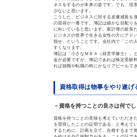
ネスをするのが本来の姿です。でも、現
少ないと思います。
こうした、ビジネスに対する皮膚感覚を
の習得が一番です。簿記は細かな目配り
に向いていると思います。家計簿の延長
ビジネスの世界で生きる女性の方にアド
指せ、ということです。会社内で「この
すくなります。
簿記は「小さなＭＢＡ（経営学修士）」
金が必要ですが、簿記であれば検定受験
れば就職や転職の時にかなりアピールで
資格取得は物事をやり遂げ
－資格を持つことの良さは何でし
資格を持つことの意味も考えていただき
を習得したことの証明である、と考えて
するために、計画を立て、合格するまで
を続ける自己統制力がある」ことの証で