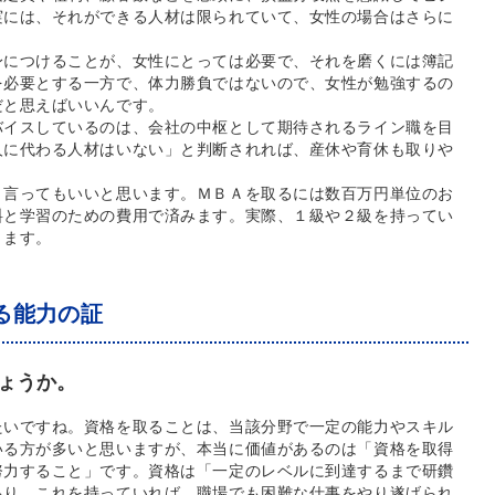
実には、それができる人材は限られていて、女性の場合はさらに
身につけることが、女性にとっては必要で、それを磨くには簿記
を必要とする一方で、体力勝負ではないので、女性が勉強するの
だと思えばいいんです。
バイスしているのは、会社の中枢として期待されるライン職を目
人に代わる人材はいない」と判断されれば、産休や育休も取りや
と言ってもいいと思います。ＭＢＡを取るには数百万円単位のお
料と学習のための費用で済みます。実際、１級や２級を持ってい
きます。
る能力の証
ょうか。
たいですね。資格を取ることは、当該分野で一定の能力やスキル
いる方が多いと思いますが、本当に価値があるのは「資格を取得
努力すること」です。資格は「一定のレベルに到達するまで研鑽
あり、これを持っていれば、職場でも困難な仕事をやり遂げられ