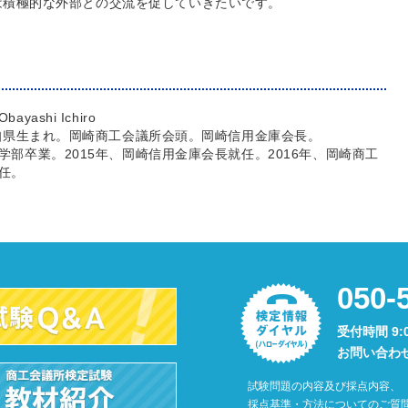
は積極的な外部との交流を促していきたいです。
ayashi Ichiro
愛知県生まれ。岡崎商工会議所会頭。岡崎信用金庫会長。
学部卒業。2015年、岡崎信用金庫会長就任。2016年、岡崎商工
任。
050-
受付時間 9:
お問い合わ
試験問題の内容及び採点内容、
採点基準・方法についてのご質