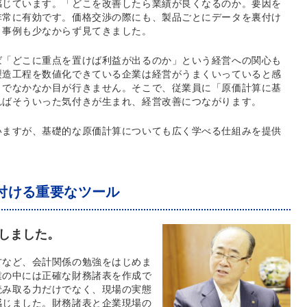
感じています。「どこを改善したら業績が良くなるのか。要因を
非常に有効です。価格交渉の際にも、製品ごとにデータを裏付け
う事例も少なからず見てきました。
ば「どこに重点を置けば利益が出るのか」という経営への関心も
製造工程を数値化できている企業は経営がうまくいっていると感
までなかなか目が行きません。そこで、従業員に「原価計算に基
ればそういった気付きが生まれ、経営改善につながります。
いますが、基礎的な原価計算についても広く学べる仕組みを提供
付ける重要なツール
しました。
方など、会計関係の勉強をはじめま
業の中には正確な財務諸表を作成で
読み取る力だけでなく、現場の実態
感じました。財務諸表と企業現場の