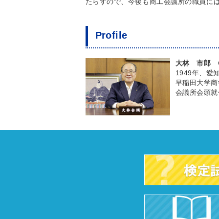
たらすので、今後も商工会議所の職員に
Profile
大林 市郎
Ob
1949年、
早稲田大学商
会議所会頭就