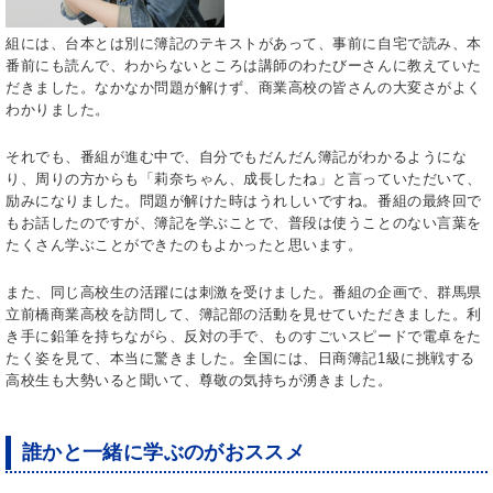
組には、台本とは別に簿記のテキストがあって、事前に自宅で読み、本
番前にも読んで、わからないところは講師のわたびーさんに教えていた
だきました。なかなか問題が解けず、商業高校の皆さんの大変さがよく
わかりました。
それでも、番組が進む中で、自分でもだんだん簿記がわかるようにな
り、周りの方からも「莉奈ちゃん、成長したね」と言っていただいて、
励みになりました。問題が解けた時はうれしいですね。番組の最終回で
もお話したのですが、簿記を学ぶことで、普段は使うことのない言葉を
たくさん学ぶことができたのもよかったと思います。
また、同じ高校生の活躍には刺激を受けました。番組の企画で、群馬県
立前橋商業高校を訪問して、簿記部の活動を見せていただきました。利
き手に鉛筆を持ちながら、反対の手で、ものすごいスピードで電卓をた
たく姿を見て、本当に驚きました。全国には、日商簿記1級に挑戦する
高校生も大勢いると聞いて、尊敬の気持ちが湧きました。
誰かと一緒に学ぶのがおススメ