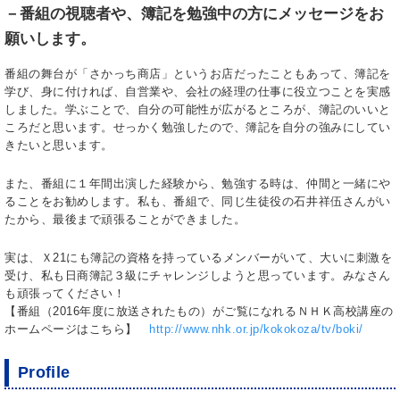
－番組の視聴者や、簿記を勉強中の方にメッセージをお
願いします。
番組の舞台が「さかっち商店」というお店だったこともあって、簿記を
学び、身に付ければ、自営業や、会社の経理の仕事に役立つことを実感
しました。学ぶことで、自分の可能性が広がるところが、簿記のいいと
ころだと思います。せっかく勉強したので、簿記を自分の強みにしてい
きたいと思います。
また、番組に１年間出演した経験から、勉強する時は、仲間と一緒にや
ることをお勧めします。私も、番組で、同じ生徒役の石井祥伍さんがい
たから、最後まで頑張ることができました。
実は、Ｘ21にも簿記の資格を持っているメンバーがいて、大いに刺激を
受け、私も日商簿記３級にチャレンジしようと思っています。みなさん
も頑張ってください！
【番組（2016年度に放送されたもの）がご覧になれるＮＨＫ高校講座の
ホームページはこちら】
http://www.nhk.or.jp/kokokoza/tv/boki/
Profile