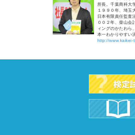
所長。千葉商科大
１９９０年、埼玉
日本有限責任監査
００２年、柴山会
ィングのかたわら
本一わかりやすい
http://www.kaikei-ti