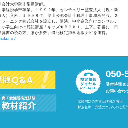
学会計大学院非常勤講師。
大学経済学部卒業。１９９２年、センチュリー監査法人（現・新
法人）入所。１９９８年、柴山公認会計士税理士事務所開設。２
計ラーニング株式会社を設立し、講演、中小企業向けコンサルテ
、小学生向けの簿記講座「キッズ★ＢＯＫＩ」主宰。著書に「日
決算書の読み方」ほか多数。簿記検定独学応援ナビを運営。
siki.net/
050-
受付時間 9:
お問い合わ
試験問題の内容及び採点内容、
採点基準・方法についてのご質