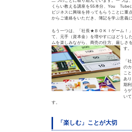
二つのことに取り組んでいます。一つは、
くらい教える講座を55本分、You Tu
ビジネスに興味を持ってもらうことに重
からご連絡をいただき、簿記を学ぶ意義
もう一つは、「社長★ＢＯＫＩゲーム！」
て、元手（資本金）を増やすにはどうし
ムを楽しみながら、商売の仕方、厳しさ
す。
「社
のカ
こと
あり
期利
うゲ
いて
す。
「楽しむ」ことが大切