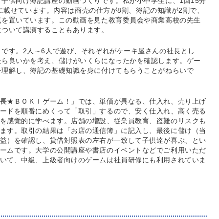
子供向け簿記講座の動画づくりです。私が小中学生に、1回15分
beに載せています。内容は商売の仕方が8割、簿記の知識が2割で、
点を置いています。この動画を見た教育委員会や商業高校の先生
について講演することもあります。
です。2人～6人で遊び、それぞれがケーキ屋さんの社長とし
たら良いかを考え、儲けがいくらになったかを確認します。ゲー
を理解し、簿記の基礎知識を身に付けてもらうことがねらいで
長★ＢＯＫＩゲーム！」では、単価が異なる、仕入れ、売り上げ
ードを順番にめくって「取引」するので、安く仕入れ、高く売る
を感覚的に学べます。店舗の増設、従業員教育、盗難のリスクも
ます。取引の結果は「お店の通信簿」に記入し、最後に儲け（当
益）を確認し、貸借対照表の左右が一致して子供達が喜ぶ、とい
ームです。大学の公開講座や書店のイベントなどでご利用いただ
いて、中級、上級者向けのゲームは社員研修にも利用されていま