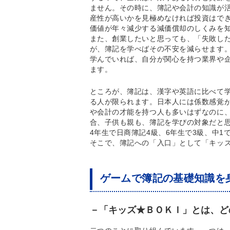
ません。その時に、簿記や会計の知識が
産性が高いかを見極めなければ投資はで
価値が年々減少する減価償却のしくみを
また、創業したいと思っても、「失敗し
が、簿記を学べばその不安を減らせます
学んでいれば、自分が関心を持つ業界や
ます。
ところが、簿記は、漢字や英語に比べて
る人が限られます。日本人には係数感覚
や会計の才能を持つ人も多いはずなのに
合、子供も親も、簿記を学びの対象だと
4年生で日商簿記4級、6年生で3級、中1
そこで、簿記への「入口」として「キッ
ゲームで簿記の基礎知識を
－「キッズ★ＢＯＫＩ」とは、ど