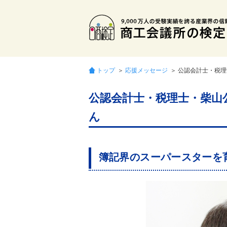
トップ
＞
応援メッセージ
＞ 公認会計士・税
公認会計士・税理士・柴山
ん
簿記界のスーパースターを