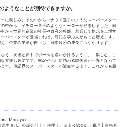
のようなことが期待できますか。
カーに親しみ、その中からロナウド選手のようなスーパースター
年の中から、イチロー選手のようなヒーローが登場しました。同
の中から世界的企業の社長や政府の幹部、創業して株式を上場す
スーパースターが登場すれば、簿記を学ぶ人がもっと増えます。
増え、企業の業績が向上し、日本経済の成長につながります。
はなく、友達と夢中でボールを追いかけるように、「楽しむ」こ
的な支援も必要です。簿記や会計に携わる関係者が一丸となって
います。簿記界のスーパースターが誕生するよう、これからも頑
ama Masayuki
川県生まれ。公認会計士・税理士。柴山公認会計士税理士事務所