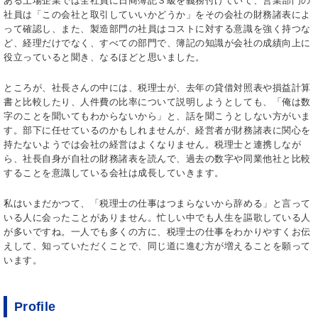
ある上場企業では全社員に日商簿記３級を義務付けていて、営業部門の
社員は「この会社と取引していいかどうか」をその会社の財務諸表によ
って確認し、また、製造部門の社員はコストに対する意識を強く持つな
ど、経理だけでなく、すべての部門で、簿記の知識が会社の成績向上に
役立っていると聞き、なるほどと思いました。
ところが、社長さんの中には、税理士が、去年の貸借対照表や損益計算
書と比較したり、人件費の比率について説明しようとしても、「俺は数
字のことを聞いてもわからないから」と、話を聞こうとしない方がいま
す。部下に任せているのかもしれませんが、経営者が財務諸表に関心を
持たないようでは会社の経営はよくなりません。税理士と連携しなが
ら、社長自身が自社の財務諸表を読んで、過去の数字や同業他社と比較
することを意識している会社は成長していきます。
私はいまだかつて、「税理士の仕事はつまらないから辞める」と言って
いる人に会ったことがありません。忙しい中でも人生を謳歌している人
が多いですね。一人でも多くの方に、税理士の仕事をわかりやすくお伝
えして、知っていただくことで、同じ道に進む方が増えることを願って
います。
Profile