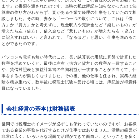
ます」と書類を渡されたのです。当時の私は簿記を知らなかったので決
算書の作り方がわからず、妻がある企業で経理の仕事をしていたので相
談しました。その時、妻から「一つ一つの取引について、これは『借
方』か『貸方』かと考えずに、現金収入や売掛金など『嬉しいもの』が
増えたら左（借方）、借入金など『悲しいもの』が増えたら右（貸方）
に記入すればいい」と言われて、「なるほど」と思い、仕事を進めるこ
とができたのです。
パソコンも電卓も無い時代のこと、長い試算表の用紙に算盤で計算した
数字を埋めていくと、最後に左右（借方と貸方）の数字が一致すること
や、貸借対照表と損益計算書の当期利益が一致することが面白くて、仕
事をするのが楽しくなりました。その後、他の仕事も任され、実務の経
験を積み重ねて、数年後に税理士試験を受ける頃には、簿記論が得意科
目になっていました。
会社経営の基本は財務諸表
世間では税理士のイメージが必ずしも伝わっていないのですが、お客様
である企業の事務を代行するだけが仕事ではありません。活動の範囲が
非常に広く、いろいろな場面で活躍ができて面白い、ということを多く