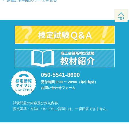
＞ 原価計算初級のデータを見る
104（2003.6.8）
102,865名
84,309名
2
103（2003.2.23）
90,269名
72,508名
2
102（2002.11.17）
106,413名
85,612名
2
101（2002.6.9）
95,522名
77,664名
4
050-5541-8600
受付時間 9:00 〜 20:00（年中無休）
お問い合わせフォーム
試験問題の内容及び採点内容、
採点基準・方法についてのご質問には、一切回答できません。