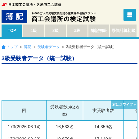
TOP
1級
2級
3級
簿記初級
原価計算初級
トップ
＞
簿記
＞
受験者データ
＞ 3級受験者データ（統一試験）
3級受験者データ（統一試験）
受験者数
(申込者
回
実受験者数
数)
173(2026.06.14)
16,533名
14,359名
4