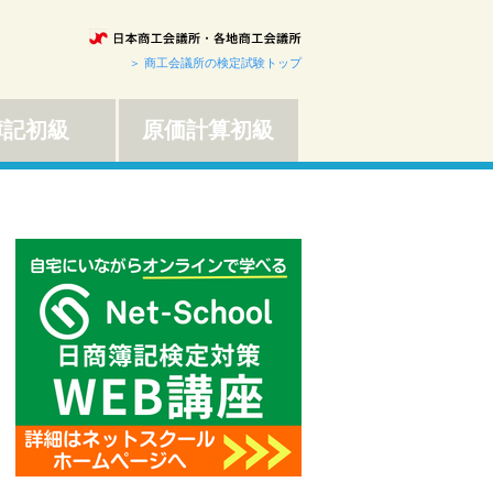
＞ 商工会議所の検定試験トップ
簿記初級
原価計算初級