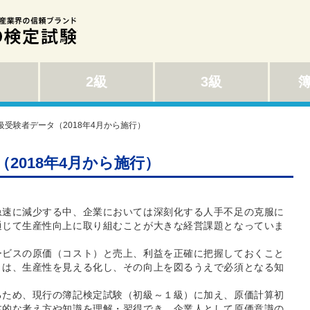
2級
3級
級受験者データ（2018年4月から施行）
2018年4月から施行）
急速に減少する中、企業においては深刻化する人手不足の克服に
通じて生産性向上に取り組むことが大きな経営課題となっていま
ービスの原価（コスト）と売上、利益を正確に把握しておくこと
」は、生産性を見える化し、その向上を図るうえで必須となる知
るため、現行の簿記検定試験（初級～１級）に加え、原価計算初
本的な考え方や知識を理解・習得でき、企業人として原価意識の