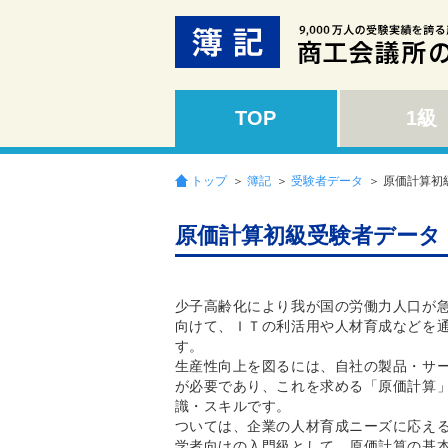
TOP
1級
トップ
＞
簿記
＞
受験者データ
＞ 原価計算初
原価計算初級受験者データ（
少子高齢化により我が国の労働力人口が
向けて、ＩＴの利活用や人材育成などを
す。
生産性向上を図るには、自社の製品・サ
が必要であり、これを求める「原価計算
識・スキルです。
ついては、企業の人材育成ニーズに応え
学者向けの入門級として、原価計算の基