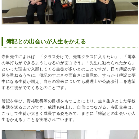
簿記との出会いが人生をかえる
寺田先生によれば、「クラス分けで、先進クラスに入りたい」、「電卓
の早打ちができるようになるのが面白そう」「先生に勧められたから」
といった理由で入部してくる生徒が多いとのことですが、日々簿記の学
習を重ねるうちに、簿記のすごさや面白さに目覚め、すっかり簿記に夢
中になる生徒が増え、自らの将来についても税理士や公認会計士を志望
する生徒がでてくるとのことです。
簿記を学び、資格取得等の目標をもつことにより、生き生きとした学校
生活を送ることができ、成績も向上し、自信につながる。寺田先生は、
こうして生徒が大きく成長する姿をみて、まさに「簿記との出会いが人
生をかえる」ことを実感されています。