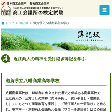
トップ
＞
簿記坂
＞ 滋賀県立八幡商業高等学校
近江商人の精神を受け継ぎ簿記を学ぶ
滋賀県立八幡商業高等学校
八幡商業高校は、1886年に創立された歴史と伝統ある商業高校で、
近江商人の「三方よしの精神（売り手良し・買い手良し・世間良
し）」にもとづく商業教育を実践し、「近江商人の士官学校」と称さ
れ、塚本幸一・京都商工会議所元会頭（ワコール創始者）はじめ経済