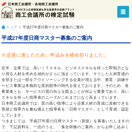
トップ
＞ 平成27年度日商マスター募集のご案内
平成27年度日商マスター募集のご案内
※定員に達したため、申込みを締め切りました。
近年、企業では、高いＩＴスキル、ビジネススキルを持った即戦力とな
り得る人材を求める傾向がさらに強まっています。そうした人材育成の
全部または一部をアウトソーシングする企業が増える中、教育・訓練サ
ービス事業は本格的な質的競争の時代を迎えております。そのため、各
事業者とも、サービスの質の向上を図ることが何より重要であり、高い
スキルを持った指導者のニーズがこれまでになく高まっています。
日本商工会議所では、質の高い指導により企業人材の育成に貢献できる
実績と指導力を兼ね備えた指導者を「日商マスター」として育成・認定
しています。
つきましては、平成27年度の日商マスター（新規）を募集いたしますの
で、下記資料を、一読のうえ、「集合研修のご案内」からお申し込みく